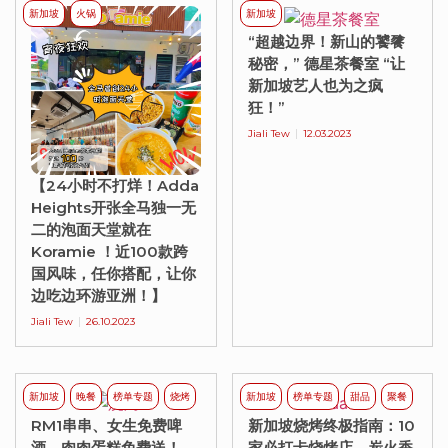
新加坡
火锅
新加坡
“超越边界！新山的饕餮
秘密，” 德星茶餐室 “让
新加坡艺人也为之疯
狂！”
Jiali Tew
12.03.2023
【24小时不打烊！Adda
Heights开张全马独一无
二的泡面天堂就在
Koramie ！近100款跨
国风味，任你搭配，让你
边吃边环游亚洲！】
Jiali Tew
26.10.2023
新加坡
晚餐
榜单专题
烧烤
新加坡
榜单专题
甜品
聚餐
RM1串串、女生免费啤
新加坡烧烤终极指南：10
酒、肉肉蛋糕免费送！
家必打卡烧烤店，炭火香