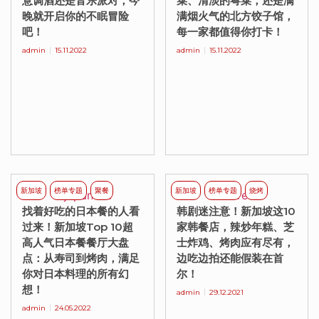
意调酒还是音乐派对，今
菜、清淡的粤菜，还是满
晚就开启你的不眠冒险
满烟火气的北方饺子馆，
吧！
每一家都值得你打卡！
admin
15.11.2022
admin
15.11.2022
新加坡
榜单专题
聚餐
新加坡
榜单专题
烧烤
找着好吃的日本餐的人看
韩剧迷注意！新加坡这10
过来！新加坡Top 10超
家韩餐店，辣炒年糕、芝
高人气日本餐餐厅大盘
士炸鸡、烤肉应有尽有，
点：从寿司到烤肉，满足
边吃边拍还能假装在首
你对日本料理的所有幻
尔！
想！
admin
29.12.2021
admin
24.05.2022