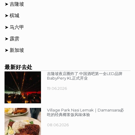
➤
吉隆坡
➤
槟城
➤
马六甲
➤
霹雳
➤
新加坡
最新好去处
吉隆坡夜店圈炸了:中国酒吧第一全LED品牌
BabyPery KL正式开业
19.06.2026
Village Park Nasi Lemak｜Damansara必
吃的经典椰浆饭风味体验
08.06.2026