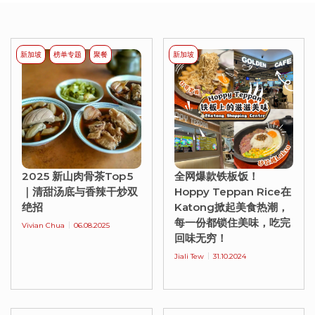
新加坡
榜单专题
聚餐
新加坡
2025 新山肉骨茶Top 5
全网爆款铁板饭！
｜清甜汤底与香辣干炒双
Hoppy Teppan Rice在
绝招
Katong掀起美食热潮，
每一份都锁住美味，吃完
Vivian Chua
06.08.2025
回味无穷！
Jiali Tew
31.10.2024