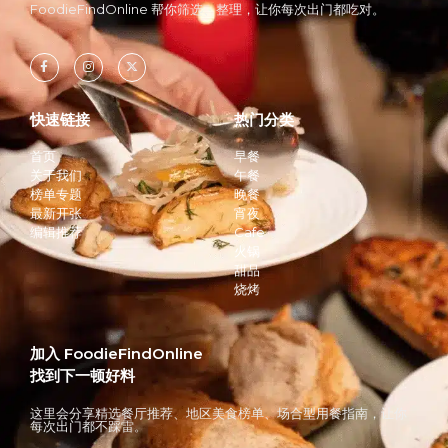
FoodieFindOnline 帮你筛选、整理，让你每次出门都吃对。
快速链接
热门分类
首页
早餐
关于我们
午餐
榜单专题
晚餐
最新开张
宵夜
编辑推荐
Cafe
火锅
甜品
烧烤
加入 FoodieFindOnline
找到下一顿好料
这里会分享精选餐厅推荐、地区美食榜单、场合型用餐指南，让你
每次出门都不踩雷。