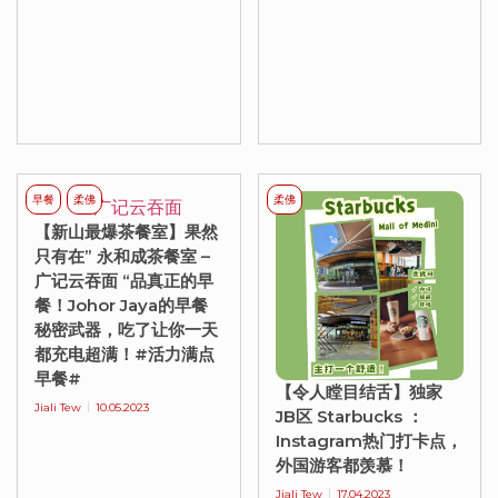
早餐
柔佛
柔佛
【新山最爆茶餐室】果然
只有在” 永和成茶餐室 –
广记云吞面 “品真正的早
餐！Johor Jaya的早餐
秘密武器，吃了让你一天
都充电超满！#活力满点
早餐#
【令人瞠目结舌】独家
Jiali Tew
10.05.2023
JB区 Starbucks ：
Instagram热门打卡点，
外国游客都羡慕！
Jiali Tew
17.04.2023