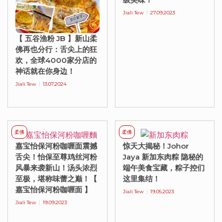
Jiali Tew
27.09.2023
【 五谷渔粉 JB 】新山柔
佛再也分行：舌尖上的狂
欢，全球4000家分店的
神话就在你身边！
Jiali Tew
13.07.2024
柔佛
柔佛
嘉宝怡保河粉咖喱面震撼
惊天大揭秘！Johor
舌尖！怡保至尊鸡丝河粉
Jaya 新加东肉粽 隐秘的
风暴来袭新山！汤头浓烈
端午美食宝藏，粽子控们
至极，堪称味蕾之巅！【
这里集结！
嘉宝怡保河粉咖喱面 】
Jiali Tew
19.05.2023
Jiali Tew
19.09.2023