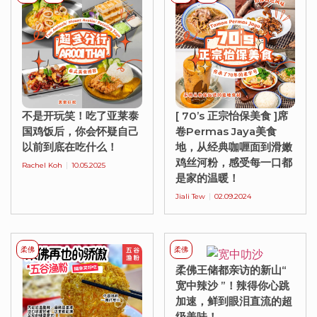
不是开玩笑！吃了亚莱泰
[ 70’s 正宗怡保美食 ]席
国鸡饭后，你会怀疑自己
卷Permas Jaya美食
以前到底在吃什么！
地，从经典咖喱面到滑嫩
鸡丝河粉，感受每一口都
Rachel Koh
10.05.2025
是家的温暖！
Jiali Tew
02.09.2024
柔佛
柔佛
柔佛王储都亲访的新山“
宽中辣沙 ”！辣得你心跳
加速，鲜到眼泪直流的超
级美味！