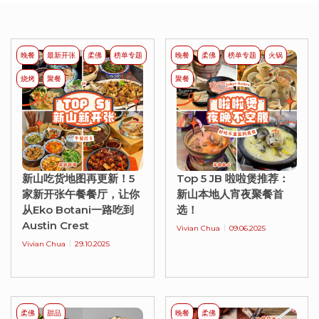
晚餐
最新开张
柔佛
榜单专题
晚餐
柔佛
榜单专题
火锅
烧烤
聚餐
聚餐
新山吃货地图再更新！5
Top 5 JB 啦啦煲推荐：
家新开张午餐餐厅，让你
新山本地人宵夜聚餐首
从Eko Botani一路吃到
选！
Austin Crest
Vivian Chua
09.06.2025
Vivian Chua
29.10.2025
柔佛
甜品
晚餐
柔佛