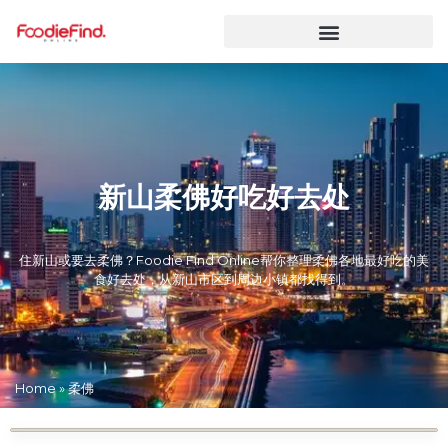
新山柔佛好吃好去处
住新山或要去柔佛？Foodie Find Online帮你整理柔佛各地最好吃的美
食好去处，从新山市区到周边小镇都找得到。
Home
»
柔佛