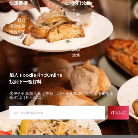
快速链接
热门分类
首页
早餐
关于我们
午餐
榜单专题
晚餐
最新开张
宵夜
编辑推荐
Cafe
火锅
甜品
烧烤
加入 FoodieFindOnline
找到下一顿好料
这里会分享精选餐厅推荐、地区美食榜单、场合型用餐指南，让你
每次出门都不踩雷。
订阅我们