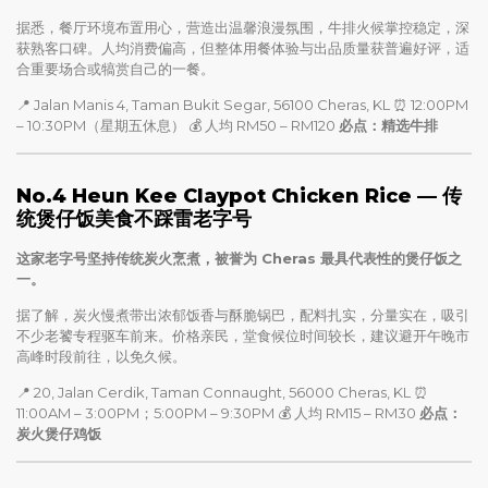
据悉，餐厅环境布置用心，营造出温馨浪漫氛围，牛排火候掌控稳定，深
获熟客口碑。人均消费偏高，但整体用餐体验与出品质量获普遍好评，适
合重要场合或犒赏自己的一餐。
📍 Jalan Manis 4, Taman Bukit Segar, 56100 Cheras, KL ⏰ 12:00PM
– 10:30PM（星期五休息） 💰 人均 RM50 – RM120
必点：精选牛排
No.4 Heun Kee Claypot Chicken Rice — 传
统煲仔饭美食不踩雷老字号
这家老字号坚持传统炭火烹煮，被誉为 Cheras 最具代表性的煲仔饭之
一。
据了解，炭火慢煮带出浓郁饭香与酥脆锅巴，配料扎实，分量实在，吸引
不少老饕专程驱车前来。价格亲民，堂食候位时间较长，建议避开午晚市
高峰时段前往，以免久候。
📍 20, Jalan Cerdik, Taman Connaught, 56000 Cheras, KL ⏰
11:00AM – 3:00PM；5:00PM – 9:30PM 💰 人均 RM15 – RM30
必点：
炭火煲仔鸡饭