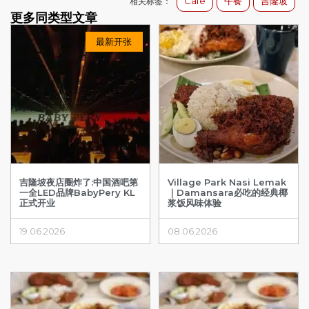
Cafe
午餐
吉隆坡
相关标签：
更多同类型文章
最新开张
吉隆坡夜店圈炸了:中国酒吧第
Village Park Nasi Lemak
一全LED品牌BabyPery KL
｜Damansara必吃的经典椰
正式开业
浆饭风味体验
19.06.2026
08.06.2026