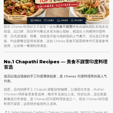
想在 Cheras 吃得好又不踩雷？这份
美食不踩雷
榜单由编辑团队实地走访
筛选，以口碑、回访率与餐点水准为核心指标，精选出 5 间横跨印度料
理、日式居酒屋、西餐、传统煲仔饭与海鲜面的人气餐厅。无论是日常便
饭、约会聚餐还是周末探食，这份 Cheras 美食不踩雷榜单均可直接参考
使用，让你每一餐都吃得满意。
No.1 Chapathi Recipes — 美食不踩雷印度料理
首选
该店以现点现做的手工印度薄饼起家，是 Cheras 印度料理界的高人气
代表。
据悉，店内招牌手工 Chapati 搭配浓郁咖喱，口感层次丰富，Butter
Chicken 同样备受食客追捧，晚市常见候位人龙。性价比高，适合家庭
聚餐或日常便饭，是 Cheras 区印度料理首选之一。想在 Cheras 吃印度
料理不踩雷，这里绝对值得列入清单。
📍 5, Jalan Menara Gading 1, Taman Connaught, 56000 Cheras, KL