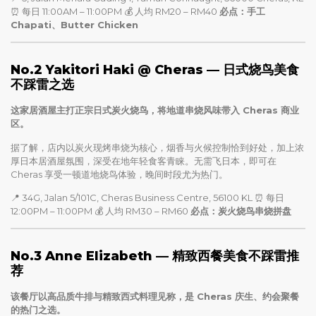
⏰ 每日 11:00AM – 11:00PM 💰 人均 RM20 – RM40
必点：手工
Chapati、Butter Chicken
No.2 Yakitori Haki @ Cheras — 日式烧鸟美食
不踩雷之选
这家居酒屋主打正宗日式炭火烧鸟，将地道串烧风味带入 Cheras 商业
区。
据了解，店内以炭火现烤串烧为核心，烟香与火候控制恰到好处，加上浓
厚日本居酒屋氛围，深受在地年轻食客青睐。无需飞日本，即可在
Cheras 享受一顿道地烧鸟体验，晚间时段尤为热门。
📍 34G, Jalan 5/101C, Cheras Business Centre, 56100 KL ⏰ 每日
12:00PM – 11:00PM 💰 人均 RM30 – RM60
必点：炭火烧鸟串烧拼盘
No.3 Anne Elizabeth — 精致西餐美食不踩雷推
荐
该餐厅以高品质牛排与精致西式料理见称，是 Cheras 庆生、约会聚餐
的热门之选。