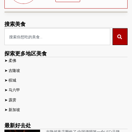
搜索美食
探索更多地区美食
➤
柔佛
➤
吉隆坡
➤
槟城
➤
马六甲
➤
霹雳
➤
新加坡
最新好去处
吉隆坡夜店圈炸了:中国酒吧第一全LED品牌