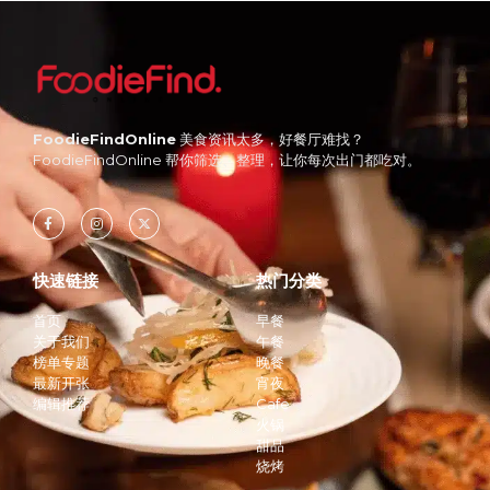
FoodieFindOnline
美食资讯太多，好餐厅难找？
FoodieFindOnline 帮你筛选、整理，让你每次出门都吃对。
快速链接
热门分类
首页
早餐
关于我们
午餐
榜单专题
晚餐
最新开张
宵夜
编辑推荐
Cafe
火锅
甜品
烧烤