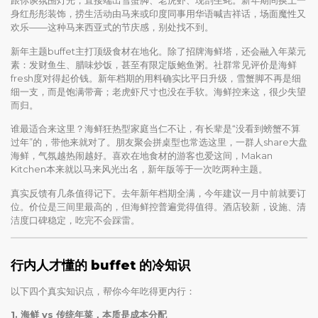
跟你谈氛围灯光，直接端出雪蟹脚、老虎虾、现剖生蚝。新年期间换上一
身红彤彤装饰，捞生活动由马来或印度同事用华语喊吉祥话，场面魔性又
欢乐——这种马来西亚式的节庆感，别处找不到。
新年主题buffet主打顶级食材在地化。除了招牌海鲜塔，还会融入年菜元
素：发财鱼生、腊味炒饭，甚至有限定版鲍鱼粥。社群常见评价是海鲜
fresh度对得起价钱。新年档期的用料确实比平日升级，雪蟹脚不再是细
细一支，而是饱满带膏；老虎虾尺寸也没在手软。海鲜控来这，很少失望
而归。
谁最适合来这里？海鲜狂热型家庭当仁不让，有长辈是“没看到螃蟹不算
过年”的，带他来就对了。朋友聚会拼桌型也常选这里，一群人share大盘
海鲜，气氛越热闹越好。喜欢在地食材的游客也爱这间，Makan
Kitchen本来就以马来风光出名，新年版等于一次吃两种主题。
真实反馈有几条值得记下。去年新年档期全满，今年建议一月中前就要订
位。价位是三间里最高的，但海鲜控普遍觉得值得。酒店较新，设施、清
洁度口碑稳定，吃完不会踩雷。
行内人才懂的 buffet 的冷知识
以下四个真实知识点，帮你今年吃得更内行：
1. 海鲜 vs 传统年菜，本质是成本分配