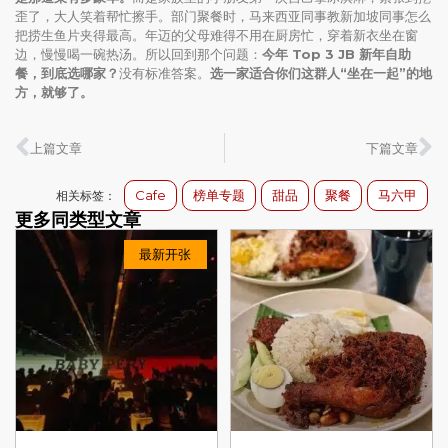
歪了，大人笑着帮忙擦手。部门聚餐时，马来西亚同事教新加坡同事怎么
把捞生鱼片夹得最高。年迈的父母难得不用在厨房忙，穿着新衣坐在窗
边，慢慢喝一碗热汤。所以回到那个问题：
今年 Top 3 JB 新年自助
餐，到底选哪家？
没有标准答案。
选一家适合你们这群人“坐在一起”的地
方，就够了。
上篇文章
下篇文章
Cafe
榜单专题
甜品
聚餐
马六甲
相关标签：
更多同类型文章
最新开张