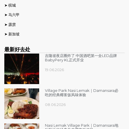
➤
槟城
➤
马六甲
➤
霹雳
➤
新加坡
最新好去处
吉隆坡夜店圈炸了:中国酒吧第一全LED品牌
BabyPery KL正式开业
19.06.2026
Village Park Nasi Lemak｜Damansara必
吃的经典椰浆饭风味体验
08.06.2026
Nasi Lemak Village Park｜Damansara地