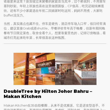
谁最爱来这里？新加坡过来聚餐的家庭首当其冲，过个桥就到，不用塞车
塞到吵架。年轻上班族也喜欢这里做团圆饭，CP值高，吃完还能续摊逛
街。还有不少小家庭选在年初二回娘家时吃这间，妈妈不用煮，大家吃
buffet没压力。
当然，真实痛点也藏不住。停车是硬伤，酒店停车场入口窄，假日经常满
位，建议直接Grab或搭shuttle。早餐评价常年高于晚餐，但新年期间晚
餐有节日限定菜色，取舍全看个人。想要靠窗景色的，记得订傍晚场，看
城市灯亮起来吃年菜，长辈很喜欢这种氛围。
DoubleTree by Hilton Johor Bahru –
Makan Kitchen
Makan Kitchen在JB自助餐圈，从来不是优雅派。它是进攻型选手。不