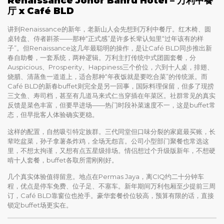
Renaissance Johor Bahru Hotel – 万利中餐
厅 x Café BLD
讲到Renaissance的新年，老新山人会先想到万利中餐厅。红木椅、圆
桌转盘、侍者斟茶——那种“正式感”是许多长辈认知里“过年该有的样
子”。但Renaissance这几年最聪明的操作，是让Café BLD同步推出新
春自助餐，一套系统，两种逻辑。万利主打传统中式团圆套餐，分
Auspicious、Prosperity、Happiness三个价位，六到十人桌，排翅、
烧腊、清蒸鱼一道道上，适合那种“年夜饭就是要吃合菜”的传统派。而
Café BLD的新春buffet则完全是另一回事，国际料理保留，但多了现捞
三文鱼、寿司档，甚至有几道马来式仁当穿插在年菜区。社群常见的真实
反馈是菜色丰富，但要早进场——热门时段补菜速度不一，这是buffet常
态，但早批客人体验确实更稳。
这样的配置，自然吸引特定族群。三代同堂但口味分裂的家庭最买账，长
辈吃盆菜，孙子拿薯条炸鸡，全场无怨言。公司小型部门聚餐也常选这
里，不想太拘谨，又想有点五星级排场。情侣想过个升级版新年，不想硬
啃十人套餐，buffet各取所需刚刚好。
几个真实体验值得留意。地点在Permas Jaya，离CIQ约二十分钟车
程，优点是停车免费、位子足、不塞车。新年期间万利包厢至少提前三周
订，Café BLD靠窗位也抢手。豪华套餐价位较高，预算有限的话，直接
锁定buffet场更实在。