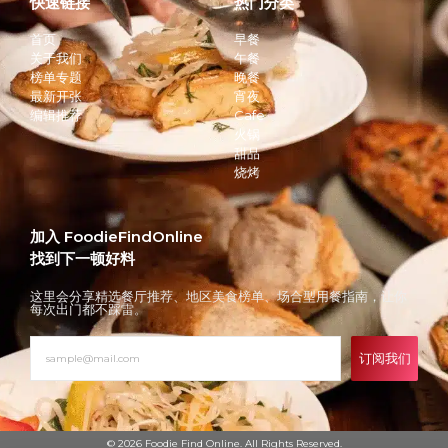
快速链接
热门分类
首页
早餐
关于我们
午餐
榜单专题
晚餐
最新开张
宵夜
编辑推荐
Cafe
火锅
甜品
烧烤
加入 FoodieFindOnline
找到下一顿好料
这里会分享精选餐厅推荐、地区美食榜单、场合型用餐指南，让你
每次出门都不踩雷。
订阅我们
© 2026 Foodie Find Online. All Rights Reserved.