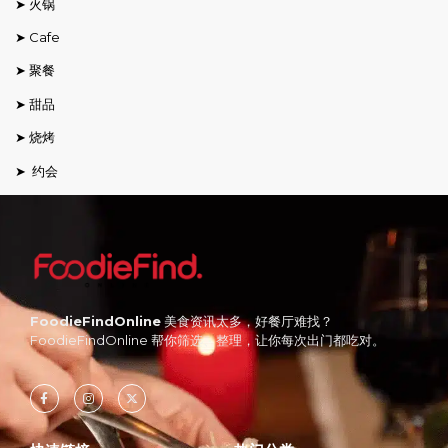
➤ 火锅
➤ Cafe
➤ 聚餐
➤ 甜品
➤ 烧烤
➤ 约会
FoodieFindOnline
美食资讯太多，好餐厅难找？
FoodieFindOnline 帮你筛选、整理，让你每次出门都吃对。