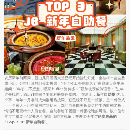
农历新年前两周，新山几间酒店大堂已经开始挂红灯笼，金桔树一盆盆叠
成小山。公司行政群组丢出投票：“今年收工酒去哪吃？”家庭聊天室里表
姐问：“年初二不想煮，哪家 buffet 海鲜多？”新加坡亲戚传语音：“过年
过去找你，酒店订哪间？要那种螃蟹任拿的。”在新山，
新年自助餐
这几
个字，每年一月准时成为群组热搜词。它已经不只是一顿饭。是一种仪式
——全家人不用在厨房忙到初三，部门同事能围长桌边捞生边吐槽老板，
情侣不用硬啃十人份套餐。自助餐给了团圆一种更松弛的可能。以一位每
年过年都要当“聚餐总召”的新山吃货视角，整理出
今年讨论度最高的
“Top 3 JB 新年自助餐
”。