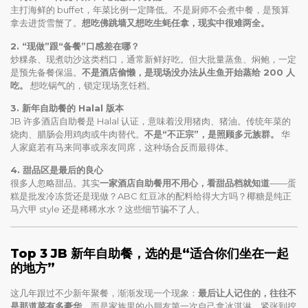
主打海鲜的 buffet，年菜比例一定降低。不是厨师不会煮中餐，是预算
拿去进货雪蟹了。
想吃佛跳墙又想吃生蚝任拿，现实中很难两全。
2. “现做”跟“备餐”口感差在哪？
炒粿条、现煮叻沙这类档口，通常新鲜好吃。但大批量蒸鱼、焖鲍，一定
是预先备餐保温。
不是酒店偷懒，是现场没办法从生鱼开始蒸给 200 人
吃。
想吃锅气的，锁定现场烹饪档。
3. 新年自助餐的 Halal 版本
JB 许多酒店自助餐是 Halal 认证，意味着没用猪肉、猪油。传统年菜的
烧肉、腊肠会用鸡肉或牛肉替代。
不是“不正宗”，是照顾多元族群。
华
人家庭若有马来同事或亲友同席，这种场合反而最得体。
4. 甜品区是最后的良心
很多人忽略甜品。其实
一家酒店自助餐用不用心，看甜品档就知道
——蛋
糕是批发冷冻货还是现做？ABC 红豆冰的配料给得大方吗？椰糖是纯正
马六甲 style 还是稀稀水水？这些细节骗不了人。
Top 3 JB 新年自助餐，选的是“适合你们坐在一起
的地方”
这几年跟过不少新年聚餐，渐渐发现一个现象：
最后让人记住的，往往不
是那道菜有多豪华。
而是家族里的小朋友第一次自己拿冰淇淋，紧张到挖