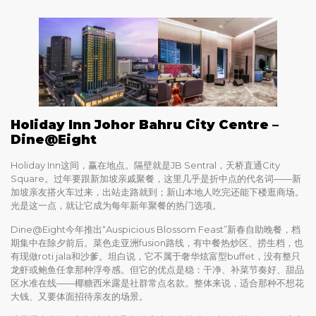
Holiday Inn Johor Bahru City Centre –
Dine@Eight
Holiday Inn这间，赢在地点。隔壁就是JB Sentral，天桥直通City
Square。过年要跟新加坡亲戚聚餐，这里几乎是折中点的代名词——新
加坡亲友搭火车过来，出站走路就到；新山本地人吃完还能下楼逛商场。
光是这一点，就让它成为每年新年聚餐的热门选项。
Dine@Eight今年推出“Auspicious Blossom Feast”新春自助晚餐，档
期集中在除夕前后。菜色走亚洲fusion路线，有中餐热炒区、捞生档，也
有现做roti jala和沙爹。坦白说，它不属于奢华炫富型buffet，没有整只
龙虾或鲍鱼任拿那种浮夸感。但它的优点是稳：干净、补菜节奏好、甜品
区水准在线——椰糖西米露是社群常点名款。整体来说，适合那种不想花
大钱、又要体面招待亲友的场景。