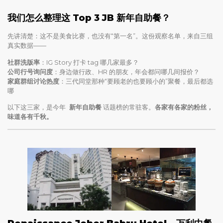
我们怎么整理这 Top 3 JB 新年自助餐？
先讲清楚：这不是美食比赛，也没有“第一名”。这份观察名单，来自三组
真实数据——
社群洗版率
：IG Story 打卡 tag 哪几家最多？
公司行号询问度
：身边做行政、HR 的朋友，年会都问哪几间报价？
家庭群组讨论热度
：三代同堂那种“要顾老的也要顾小的”聚餐，最后都选
哪
以下这三家，是今年
新年自助餐
话题榜的常驻客。
各家有各家的粉丝，
味道各有千秋。