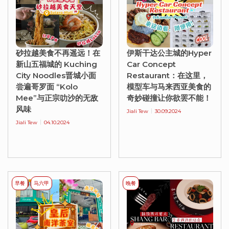
砂拉越美食不再遥远！在
伊斯干达公主城的Hyper
新山五福城的 Kuching
Car Concept
City Noodles晋城小面
Restaurant：在这里，
尝遍哥罗面 “Kolo
模型车与马来西亚美食的
Mee”与正宗叻沙的无敌
奇妙碰撞让你欲罢不能！
风味
Jiali Tew
30.09.2024
Jiali Tew
04.10.2024
早餐
马六甲
晚餐