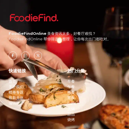
FoodieFindOnline
美食资讯太多，好餐厅难找？
FoodieFindOnline 帮你筛选、整理，让你每次出门都吃对。
快速链接
热门分类
首页
早餐
关于我们
午餐
榜单专题
晚餐
最新开张
宵夜
编辑推荐
Cafe
火锅
甜品
烧烤