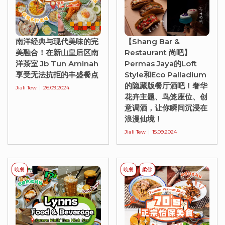
南洋经典与现代美味的完
【Shang Bar &
美融合！在新山皇后区南
Restaurant 尚吧】
洋茶室 Jb Tun Aminah
Permas Jaya的Loft
享受无法抗拒的丰盛餐点
Style和Eco Palladium
的隐藏版餐厅酒吧！奢华
Jiali Tew
26.09.2024
花卉主题、鸟笼座位、创
意调酒，让你瞬间沉浸在
浪漫仙境！
Jiali Tew
15.09.2024
晚餐
晚餐
柔佛