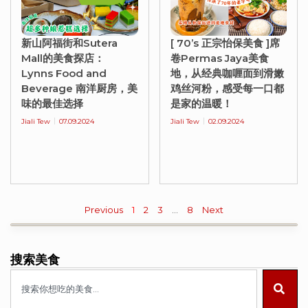
新山阿福街和Sutera
[ 70’s 正宗怡保美食 ]席
Mall的美食探店：
卷Permas Jaya美食
Lynns Food and
地，从经典咖喱面到滑嫩
Beverage 南洋厨房，美
鸡丝河粉，感受每一口都
味的最佳选择
是家的温暖！
Jiali Tew
07.09.2024
Jiali Tew
02.09.2024
Previous
1
2
3
…
8
Next
搜索美食