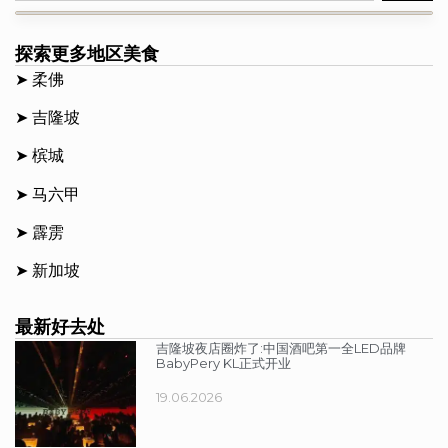
探索更多地区美食
➤
柔佛
➤
吉隆坡
➤
槟城
➤
马六甲
➤
霹雳
➤
新加坡
最新好去处
吉隆坡夜店圈炸了:中国酒吧第一全LED品牌
BabyPery KL正式开业
19.06.2026