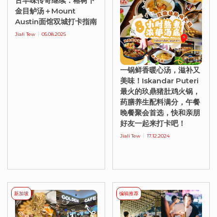
古早味传奇继续：榕树下
金目鲈汤＋Mount
Austin面馆双城打卡指南
Jiali Tew
05.08.2025
一锅鲜香暖心汤，滋补又
美味！Iskandar Puteri
最火的玖鼎猪肚鸡火锅，
药膳养生配料满分，午餐
晚餐聚会首选，快和亲朋
好友一起来打卡吧！
Jiali Tew
17.12.2024
新加坡
编辑推荐