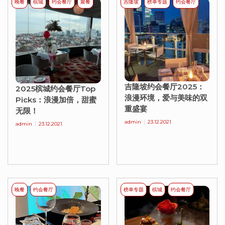
晚餐
槟城
约会餐厅
聚餐
吉隆坡
榜单专题
约会餐厅
吉隆坡约会餐厅2025：
2025槟城约会餐厅Top
浪漫环境，爱与美味的双
Picks：浪漫加倍，甜蜜
重盛宴
无限！
admin
23.12.2021
admin
23.12.2021
晚餐
约会餐厅
榜单专题
槟城
约会餐厅