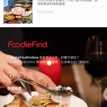
传统围桌到海鲜盛宴
12.02.2026
FoodieFindOnline
美食资讯太多，好餐厅难找？
FoodieFindOnline 帮你筛选、整理，让你每次出门都吃对。
快速链接
热门分类
首页
早餐
关于我们
午餐
榜单专题
晚餐