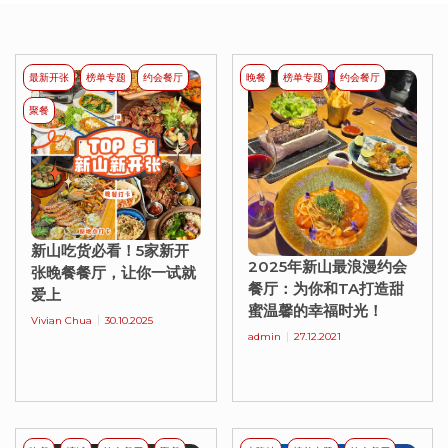
最新开张
榜单专题
约会餐厅
晚餐
榜单专题
约会餐厅
聚餐
新山吃货必看！5家新开
2025年新山最浪漫约会
张晚餐餐厅，让你一试就
餐厅：为你和TA打造甜
爱上
蜜温馨的幸福时光！
Vivian Chua
30.10.2025
admin
27.12.2021