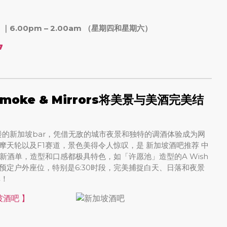
）｜6.00pm – 2.00am （星期四和星期六）
7
ke & Mirrors将美景与美酒完美结
术馆顶楼的新加坡bar，凭借无敌的城市夜景和独特的调酒体验成为网
莲壳、摩天轮以及F1赛道，景色美得令人惊叹，是 新加坡酒吧推荐 中
酒单，造型和口感都极具特色，如「许愿池」造型的A Wish
建议提前预定户外座位，特别是6:30时段，完美捕捉白天、日落和夜景
单！