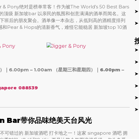
ony绝对是榜单常客！作为被The World’s 50 Best Bars
➤
坡的顶级 新加坡bar 以亲民的氛围和创意满满的酒单而闻名。这
下班后的朋友聚会。酒单像一本杂志，从低到高的酒精度排列
➤
感和Pear & Hops的清新香气，难怪它能稳居 新加坡top 10酒
➤
➤
二）｜6.00pm – 1.00am （星期三和星期四）｜
6.00pm –
➤
➤
ngapore 088539
➤
➤
rn Bar带你品味绝美天台风光
Bar，是不可错过的 新加坡酒吧 打卡地之一！这家 singapore 酒吧 拥