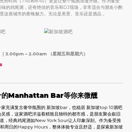
，灯光秀时间（7:45和8:45）更是让整个氛围浪漫升级。作为备受
仅提供美味的鸡尾酒，还有绝佳的音乐和DJ现场，非常适合与朋友小酌
受这座城市的夜晚魅力。无论是美景、音乐还是酒品，
）｜3.00pm – 2.00am （星期五和星期六）
6
Manhattan Bar等你来微醺
是一家充满复古奢华氛围的 新加坡bar，也稳居 新加坡top 10酒吧
s club为灵感，这家酒吧洋溢着精致且独特的都市感，是朋友聚会叙旧
经典鸡尾酒如New York Sour让人印象深刻。作为备受推
acks和周日的Happy Hours，整体体验专业且舒适，是探索新加坡