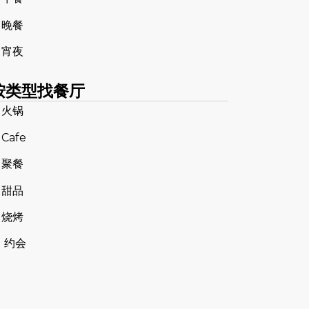
 晚餐
 宵夜
按类型找餐厅
 火锅
 Cafe
 聚餐
 甜品
 烧烤
 约会