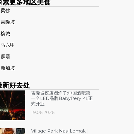
探索更多地区美食
➤
柔佛
➤
吉隆坡
➤
槟城
➤
马六甲
➤
霹雳
➤
新加坡
最新好去处
吉隆坡夜店圈炸了:中国酒吧第
一全LED品牌BabyPery KL正
式开业
19.06.2026
Village Park Nasi Lemak｜