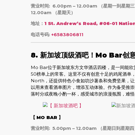
营业时间: 6.00pm – 12.00am （星期一到星期
12.00am （星期天）
地址：
1 St. Andrew’s Road, #06-01 Natio
电话号码:
+6583806811
8.
新加坡顶级酒吧！Mo Bar
Mo Bar位于新加坡东方文华酒店四楼，是一间能欣赏Ma
50榜单上的常客。这里不仅有创意十足的鸡尾酒单，例如带
North，还提供特色小食如叻沙薯条和免费坚果，
以用来查看酒单图片，增添互动体验。作为备受推崇的
落时分或夜晚小酌一杯，感受城市的浪漫氛围，难怪稳居
【
MO BAR
】
营业时间: 5.00pm – 12.00am （星期日到星期