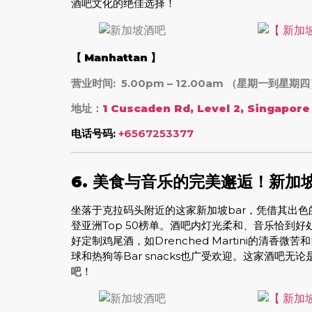
酒吧文化的绝佳选择！
【
Manhattan
】
营业时间: 5.00pm – 12.00am （星期一到星期
地址：
1 Cuscaden Rd, Level 2, Singapore
电话号码:
+6567253377
6. 美食与音乐的完美邂逅！新
坐落于克拉码头附近的这家新加坡bar，凭借其出色
登亚洲Top 50榜单。酒吧内灯光柔和、音乐恰到
好定制鸡尾酒，如Drenched Martini的清香微
球和热狗等Bar snacks也广受欢迎。这家酒吧无论
吧！