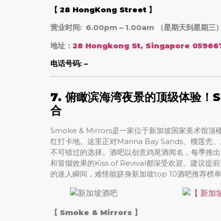
【
28 HongKong Street
】
营业时间: 6.00pm – 1.00am （星期天到星期三
地址：
28 Hongkong St, Singapore 05966
电话号码: –
7.
俯瞰滨海湾夜景的顶级体验！Smo
合
Smoke & Mirrors是一家位于新加坡国家美
红打卡地。这里正对Marina Bay Sands、榴
不可错过的选择。酒吧以创意鸡尾酒闻名，每季推出新
和冒烟效果的Kiss of Revival都深受欢迎。
的迷人瞬间，难怪能跻身新加坡top 10酒吧推荐榜
【
Smoke & Mirrors
】