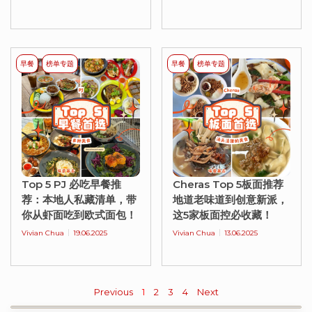
早餐
榜单专题
早餐
榜单专题
Top 5 PJ 必吃早餐推
Cheras Top 5板面推荐
荐：本地人私藏清单，带
地道老味道到创意新派，
你从虾面吃到欧式面包！
这5家板面控必收藏！
Vivian Chua
19.06.2025
Vivian Chua
13.06.2025
Previous
1
2
3
4
Next