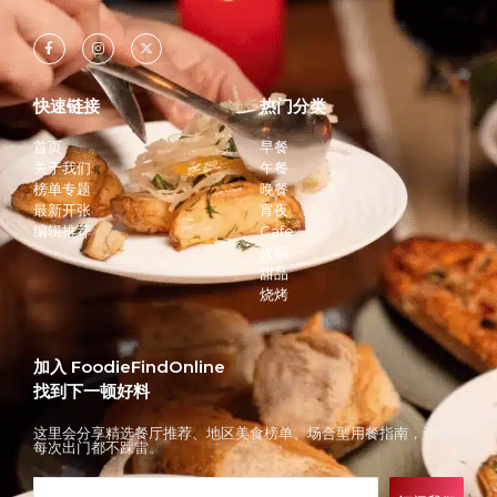
快速链接
热门分类
首页
早餐
关于我们
午餐
榜单专题
晚餐
最新开张
宵夜
编辑推荐
Cafe
火锅
甜品
烧烤
加入 FoodieFindOnline
找到下一顿好料
这里会分享精选餐厅推荐、地区美食榜单、场合型用餐指南，让你
每次出门都不踩雷。