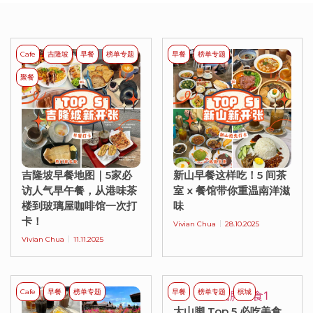
Cafe
吉隆坡
早餐
榜单专题
早餐
榜单专题
聚餐
吉隆坡早餐地图｜5家必
新山早餐这样吃！5 间茶
访人气早午餐，从港味茶
室 x 餐馆带你重温南洋滋
楼到玻璃屋咖啡馆一次打
味
卡！
Vivian Chua
28.10.2025
Vivian Chua
11.11.2025
Cafe
早餐
榜单专题
早餐
榜单专题
槟城
大山脚 Top 5 必吃美食