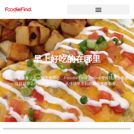
早上好吃的在哪里
好的早餐美食让人一整天都开心。Foodie Find Online帮你找出各地最
值得起早去吃的早餐好去处，从传统早市到西式早午餐都有。
Home
»
早餐