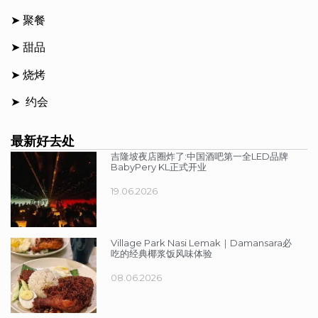
➤ 聚餐
➤ 甜品
➤ 烧烤
➤ 约会
最新好去处
吉隆坡夜店圈炸了:中国酒吧第一全LED品牌
BabyPery KL正式开业
19.06.2026
Village Park Nasi Lemak｜Damansara必
吃的经典椰浆饭风味体验
08.06.2026