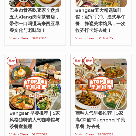
巴生肉骨茶吃哪家？盘点
Bangsar五大精选咖啡
五大Klang肉骨茶老店，
馆：冠军手冲、澳式早午
带你一口喝懂马来西亚早
餐、静谧美术馆风，一次
餐文化与老味道！
收齐打卡好去处！
Vivian Chua
04.08.2025
Vivian Chua
03.07.2025
早餐
早餐
聚餐
Bangsar 早餐推荐｜5家
蒲种人气早餐推荐｜5家
风格独特的人气咖啡馆与
高CP值“Puchong 平民
茶餐室整理
早餐”好去处
Vivian Chua
02.07.2025
Vivian Chua
28.06.2025