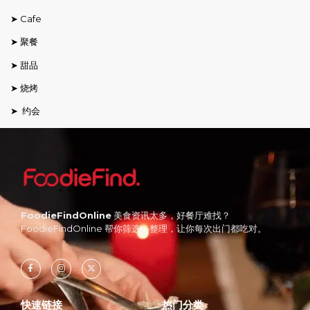
➤ Cafe
➤ 聚餐
➤ 甜品
➤ 烧烤
➤ 约会
FoodieFindOnline
美食资讯太多，好餐厅难找？
FoodieFindOnline 帮你筛选、整理，让你每次出门都吃对。
快速链接
热门分类