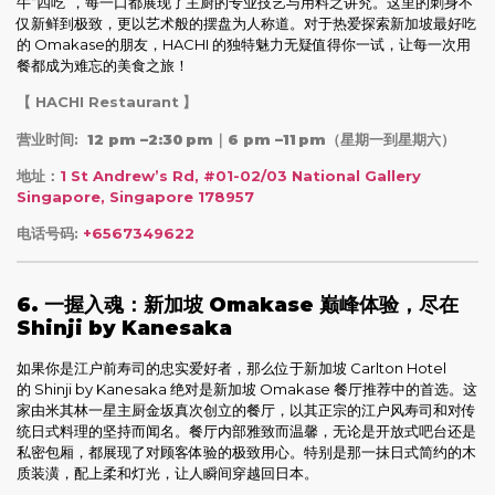
牛“四吃”，每一口都展现了主厨的专业技艺与用料之讲究。这里的刺身不
仅新鲜到极致，更以艺术般的摆盘为人称道。对于热爱探索新加坡最好吃
的 Omakase的朋友，HACHI 的独特魅力无疑值得你一试，让每一次用
餐都成为难忘的美食之旅！
【 HACHI Restaurant
】
营业时间:
12 pm –2:30 pm｜6 pm –11 pm
（星期一到星期六）
地址：
1 St Andrew’s Rd, #01-02/03 National Gallery
Singapore, Singapore 178957
电话号码:
+
6567349622
6. 一握入魂：新加坡 Omakase 巅峰体验，尽在
Shinji by Kanesaka
如果你是江户前寿司的忠实爱好者，那么位于新加坡 Carlton Hotel
的 Shinji by Kanesaka 绝对是新加坡 Omakase 餐厅推荐中的首选。这
家由米其林一星主厨金坂真次创立的餐厅，以其正宗的江户风寿司和对传
统日式料理的坚持而闻名。餐厅内部雅致而温馨，无论是开放式吧台还是
私密包厢，都展现了对顾客体验的极致用心。特别是那一抹日式简约的木
质装潢，配上柔和灯光，让人瞬间穿越回日本。