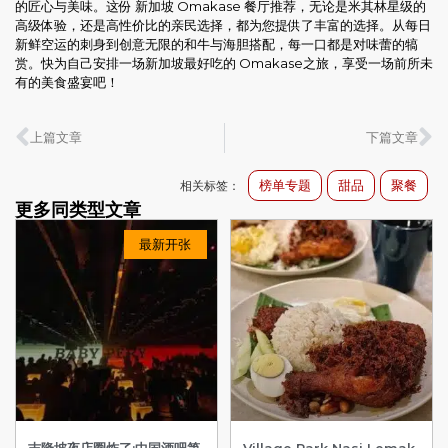
的匠心与美味。这份 新加坡 Omakase 餐厅推荐，无论是米其林星级的
高级体验，还是高性价比的亲民选择，都为您提供了丰富的选择。从每日
新鲜空运的刺身到创意无限的和牛与海胆搭配，每一口都是对味蕾的犒
赏。快为自己安排一场新加坡最好吃的 Omakase之旅，享受一场前所未
有的美食盛宴吧！
上篇文章
下篇文章
榜单专题
甜品
聚餐
相关标签：
更多同类型文章
最新开张
吉隆坡夜店圈炸了:中国酒吧第
Village Park Nasi Lemak