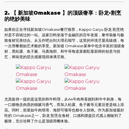
2. 【 新加坡Omakase 】的顶级奢享：卧龙·割烹
的绝妙美味
如果你正在寻找新加坡Omakase餐厅推荐，Kappo Garyu 卧龙·割烹绝
对是不容错过的一站。这家日料坐落于金融区的百年老屋，奢华装修与极
致食材完美结合。从玉作吧台到大理石细节，这里的环境尽显高级感，每
一次用餐都如艺术般的享受。新加坡 Omakase菜单中包含丰富的顶级食
材，黑松露、鱼子酱、马粪海胆、和牛等每道菜都彰显厨师的创意与技
艺，将味觉的层次感展现得淋漓尽致。
尤其值得一提的是这里的和牛料理，从A4牛肉寿喜烧到和牛牛刺身，每
一口都饱含肉质的细腻与香气，而加入松露、鱼子酱等元素后更是锦上添
花。同时，前菜如牛肉塔塔、海胆可颂等也都令人惊艳。作为新加坡最好
吃的 Omakase之一，卧龙·割烹在食材、口感和摆盘仪式感上都做到了
极致，充分诠释了什么是顶级用餐体验。