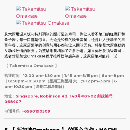
从大厨用温米饭与特别调制的醋打造的寿司，到让人赞不绝口的红魔虾和
鱼子酱，每一口都是惊喜。无论是经典的晚餐套餐，还是让人扶墙出的丰
富午餐，这家店菜单的创意与用心都能让人回味无穷。特别是大厨幽默的
互动和热情的服务，为整场用餐增添了许多乐趣。如果你热爱顶级寿司，
或者对新加坡Omakase餐厅推荐榜单感兴趣，这家店绝对值得一试！
【 Takemitsu Omakase 】
营业时间: 12:00 pm–1:30 pm｜1:45 pm–3:15 pm｜6pm–8 pm
｜8:30pm–10:30 pm（星期三到星期 六
）@
12 pm–3 pm｜6
pm–10:30 pm ( 星期二和星期日）
地址：
Singapore, Robinson Rd, 140号#01-02
邮政编码:
068907
电话号码:
+6560190509
5.
【 新加坡Omakase 】 的匠心之作：HACHI