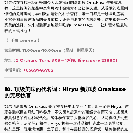
如果你在寻找一场轻松却令人印象深刻的新加坡 Omakase 午餐或晚
餐，这里提供的菜品种类和用餐体验绝对不会让你失望。从香嫩的蒸蛋到
惊艳的龙虾寿司，再到微甜清新的柚子雪葩，每一口都是一场味觉盛宴。
不管是和闺蜜逛街后的美食放松，还是与朋友的周末聚餐，这里都是一个
完美的选择。快来感受新加坡最好吃的Omakase之一，让味蕾体验最纯
粹的日式匠心！
【
千両 sen-ryo 】
营业时间:
11:00pm-10:00pm（星期一到星期天）
地址：
2 Orchard Turn, #03 – 17/18, Singapore 238801
电话号码:
+6569746782
10. 顶级美味的代名词：Hiryu 新加坡 Omakase
的无尽惊喜
如果说新加坡 Omakase 餐厅推荐榜单上少不了谁，那一定是 Hiryu。这
家备受瞩目的网红日料餐厅，不仅因其超豪华的顶级食材而闻名，还因其
极具创意的料理和现代化用餐体验俘获了大批食客的心。从马粪海胆到蓝
鳍金枪鱼，从鹅肝到和牛，Hiryu 将每一道菜品都打造成一场味觉盛宴。
特别是那一碗堆满海胆、鱼子酱、和牛与黑松露的招牌饭，堪称整餐的点