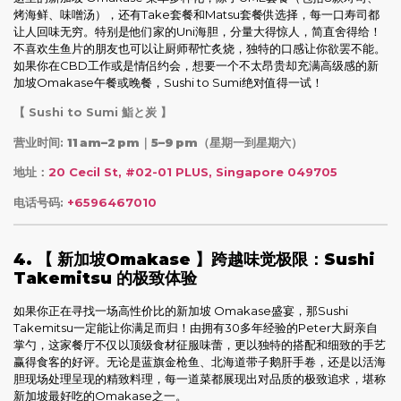
烤海鲜、味噌汤），还有Take套餐和Matsu套餐供选择，每一口寿司都
让人回味无穷。特别是他们家的Uni海胆，分量大得惊人，简直舍得给！
不喜欢生鱼片的朋友也可以让厨师帮忙炙烧，独特的口感让你欲罢不能。
如果你在CBD工作或是情侣约会，想要一个不太昂贵却充满高级感的新
加坡Omakase午餐或晚餐，Sushi to Sumi绝对值得一试！
【 Sushi to Sumi 鮨と炭 】
营业时间:
11 am–2 pm｜5–9 pm
（星期一到星期六）
地址：
20 Cecil St, #02-01 PLUS, Singapore 049705
电话号码:
+6596467010
4. 【 新加坡Omakase 】跨越味觉极限：Sushi
Takemitsu 的极致体验
如果你正在寻找一场高性价比的新加坡 Omakase盛宴，那Sushi
Takemitsu一定能让你满足而归！由拥有30多年经验的Peter大厨亲自
掌勺，这家餐厅不仅以顶级食材征服味蕾，更以独特的搭配和细致的手艺
赢得食客的好评。无论是蓝旗金枪鱼、北海道带子鹅肝手卷，还是以活海
胆现场处理呈现的精致料理，每一道菜都展现出对品质的极致追求，堪称
新加坡最好吃的Omakase之一。