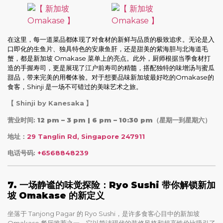
在这里，每一道菜品都体现了对食材的新鲜与品质的极致追求。无论是入
口即化的生鱼片、独具特色的安康鱼肝，还是甜美的紫海胆与北海道毛
蟹，都是新加坡 Omakase 菜单上的亮点。此外，厨师根据当季食材打
造的手握寿司，更是展现了江户前寿司的精髓，搭配独特的味增汤与蜜瓜
甜品，带来完美的用餐体验。对于想要品味新加坡最好吃的Omakase的
食客，Shinji 是一场不可错过的美味艺术之旅。
【 Shinji by Kanesaka
】
营业时间:
12 pm – 3 pm | 6 pm – 10:30 pm（星期一到星期六）
地址：
29 Tanglin Rd, Singapore 247911
电话号码:
+6568848239
7. 一场静谧的味觉探险：Ryo Sushi 带你解锁新加
坡 Omakase 的新定义
坐落于 Tanjong Pagar 的 Ryo Sushi，是许多食客心目中的新加坡
Omakase 餐厅推荐之一。它以简洁现代的装修风格和超高性价比吸引了