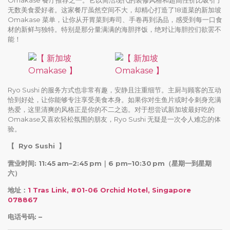
无数美食爱好者。这家餐厅虽然空间不大，却精心打造了18道菜的新加坡
Omakase 菜单，让你从开胃菜到寿司、手卷再到汤品，感受到每一口食
材的新鲜与独特。特别是那分量满满的海胆拌饭，绝对让海胆控们欲罢不
能！
Ryo Sushi 的服务方式也非常有趣，安静且注重细节。主厨与顾客的互动
恰到好处，让你能够专注享受美食本身。如果你对生鱼片或时令刺身充满
热爱，这里清爽的风格正是你的不二之选。对于想尝试新加坡最好吃的
Omakase又喜欢轻松氛围的朋友，Ryo Sushi 无疑是一次令人难忘的体
验。
【
Ryo Sushi
】
营业时间: 11:45 am–2:45 pm｜6 pm–10:30 pm
（星期一到星期
六）
地址：
1 Tras Link, #01-06 Orchid Hotel, Singapore
078867
电话号码: –