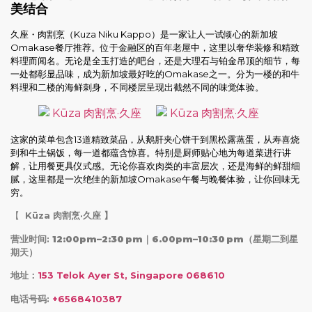
美结合
久座・肉割烹（Kuza Niku Kappo）是一家让人一试倾心的新加坡
Omakase餐厅推荐。位于金融区的百年老屋中，这里以奢华装修和精致
料理而闻名。无论是全玉打造的吧台，还是大理石与铂金吊顶的细节，每
一处都彰显品味，成为新加坡最好吃的Omakase之一。分为一楼的和牛
料理和二楼的海鲜刺身，不同楼层呈现出截然不同的味觉体验。
这家的菜单包含13道精致菜品，从鹅肝夹心饼干到黑松露蒸蛋，从寿喜烧
到和牛土锅饭，每一道都蕴含惊喜。特别是厨师贴心地为每道菜进行讲
解，让用餐更具仪式感。无论你喜欢肉类的丰富层次，还是海鲜的鲜甜细
腻，这里都是一次绝佳的新加坡Omakase午餐与晚餐体验，让你回味无
穷。
【
Kūza 肉割烹·久座 】
营业时间:
12:00pm–2:30 pm｜6.00pm–10:30 pm
（星期二到星
期天）
地址：
153 Telok Ayer St, Singapore 068610
电话号码:
+6568410387