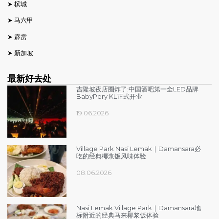
➤
槟城
➤
马六甲
➤
霹雳
➤
新加坡
最新好去处
吉隆坡夜店圈炸了:中国酒吧第一全LED品牌
BabyPery KL正式开业
19.06.2026
Village Park Nasi Lemak｜Damansara必
吃的经典椰浆饭风味体验
08.06.2026
Nasi Lemak Village Park｜Damansara地
标附近的经典马来椰浆饭体验