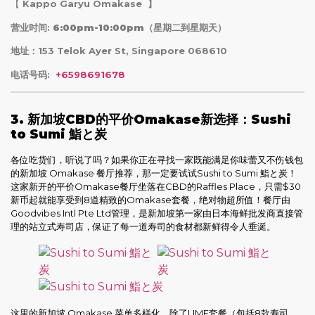
【
Kappo Garyu Omakase 】
营业时间:
6:00pm-10:00pm（星期二到星期天）
地址：153 Telok Ayer St, Singapore 068610
电话号码:
+6598691678
3. 新加坡CBD的平价Omakase新选择：Sushi
to Sumi 鮨と炭
各位吃货们，听说了吗？如果你正在寻找一家既能满足你味蕾又不伤钱包
的新加坡 Omakase 餐厅推荐，那一定要试试Sushi to Sumi 鮨と炭！
这家新开的平价Omakase餐厅坐落在CBD的Raffles Place，只需$30
新币起就能享受到8道精致的Omakase套餐，绝对物超所值！餐厅由
Goodvibes Intl Pte Ltd管理，是新加坡第一家由日本海鲜批发商直接管
理的站立式寿司店，保证了每一道寿司的食材都新鲜得令人垂涎。
这里的新加坡 Omakase 菜单多样化，除了UME套餐（包括8款寿司、