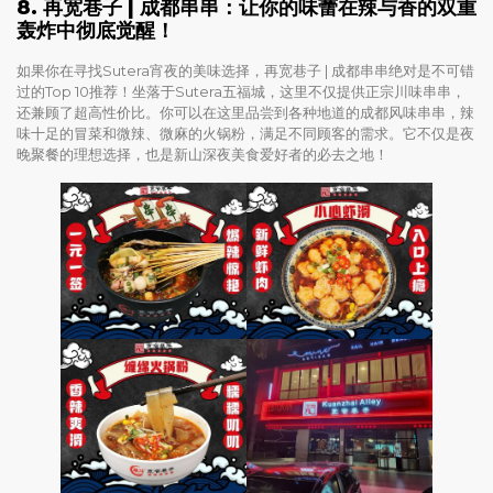
8. 再宽巷子 | 成都串串：让你的味蕾在辣与香的双重
轰炸中彻底觉醒！
如果你在寻找Sutera宵夜的美味选择，再宽巷子 | 成都串串绝对是不可错
过的Top 10推荐！坐落于Sutera五福城，这里不仅提供正宗川味串串，
还兼顾了超高性价比。你可以在这里品尝到各种地道的成都风味串串，辣
味十足的冒菜和微辣、微麻的火锅粉，满足不同顾客的需求。它不仅是夜
晚聚餐的理想选择，也是新山深夜美食爱好者的必去之地！