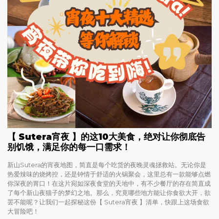
【
Sutera宵夜 】的这10大美食，绝对让你彻底告
别饥饿，满足你的每一口需求！
新山Sutera的宵夜地图，简直是每个吃货的夜晚灵魂拯救站。无论你是
热爱辣味的烧烤控，还是钟情于舒适的火锅聚会，这里总有一款能够点燃
你深夜的胃口！在这片宛如深夜食堂的天地中，有不少餐厅的存在简直成
了每个新山夜猫子的梦幻之地。那么，究竟哪些地方能让你食欲大开，欲
罢不能呢？让我们一起探秘这份【 Sutera宵夜 】清单，快跟上这场食欲
大冒险吧！