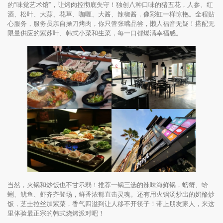
的“味觉艺术馆”，让烤肉控彻底失守！独创八种口味的猪五花，人参、红
酒、松叶、大蒜、花草、咖喱、大酱、辣椒酱，像彩虹一样惊艳。全程贴
心服务，服务员亲自操刀烤肉，你只管张嘴品尝，懒人福音无疑！搭配无
限量供应的紫苏叶、韩式小菜和生菜，每一口都爆满幸福感。
当然，火锅和炒饭也不甘示弱！推荐一锅三选的辣味海鲜锅，螃蟹、蛤
蜊、鱿鱼、虾齐齐登场，鲜香浓郁直击灵魂。还有用火锅汤炒出的奶酪炒
饭，芝士拉丝加紫菜，香气四溢到让人移不开筷子！带上朋友家人，来这
里体验最正宗的韩式烧烤派对吧！