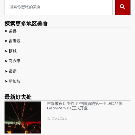
探索更多地区美食
➤
柔佛
➤
吉隆坡
➤
槟城
➤
马六甲
➤
霹雳
➤
新加坡
最新好去处
吉隆坡夜店圈炸了:中国酒吧第一全LED品牌
BabyPery KL正式开业
19.06.2026