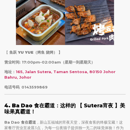
【
鱼跃 YU YUE（烤鱼 烧烤）
】
营业时间: 17:00pm-02:00am（星期一到星期天）
地址：
165, Jalan Sutera, Taman Sentosa, 80150 Johor
Bahru, Johor
电话号码
:
0143599869
4. Ba Dao 食在霸道
：这样的 【 Sutera宵夜 】美
味果真霸道！
Ba Dao 食在霸道
，新山五福城的宵夜天堂，深夜食客的终极宝藏！这
家餐厅营业至凌晨3点，为每一位夜猫子提供独一无二的味觉体验！作为