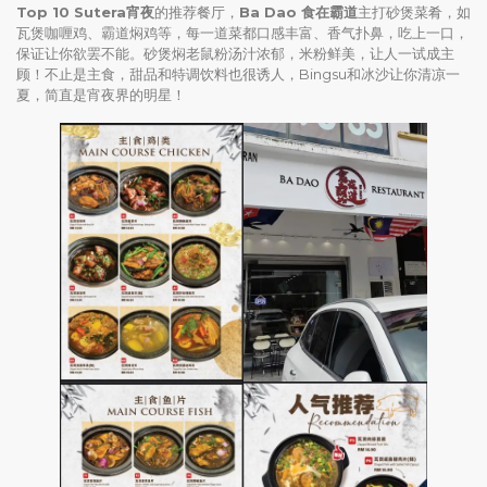
Top 10 Sutera宵夜
的推荐餐厅，
Ba Dao 食在霸道
主打砂煲菜肴，如
瓦煲咖喱鸡、霸道焖鸡等，每一道菜都口感丰富、香气扑鼻，吃上一口，
保证让你欲罢不能。砂煲焖老鼠粉汤汁浓郁，米粉鲜美，让人一试成主
顾！不止是主食，甜品和特调饮料也很诱人，Bingsu和冰沙让你清凉一
夏，简直是宵夜界的明星！