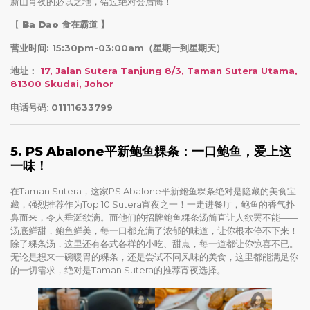
新山宵夜的必试之地，错过绝对会后悔！
【
Ba Dao 食在霸道
】
营业时间: 15:30pm-03:00am（星期一到星期天）
地址：
17, Jalan Sutera Tanjung 8/3, Taman Sutera Utama,
81300 Skudai, Johor
电话号码
:
01111633799
5. PS Abalone平新鲍鱼粿条：一口鲍鱼，爱上这
一味！
在Taman Sutera，这家PS Abalone平新鲍鱼粿条绝对是隐藏的美食宝
藏，强烈推荐作为Top 10 Sutera宵夜之一！一走进餐厅，鲍鱼的香气扑
鼻而来，令人垂涎欲滴。而他们的招牌鲍鱼粿条汤简直让人欲罢不能——
汤底鲜甜，鲍鱼鲜美，每一口都充满了浓郁的味道，让你根本停不下来！
除了粿条汤，这里还有各式各样的小吃、甜点，每一道都让你惊喜不已。
无论是想来一碗暖胃的粿条，还是尝试不同风味的美食，这里都能满足你
的一切需求，绝对是Taman Sutera的推荐宵夜选择。