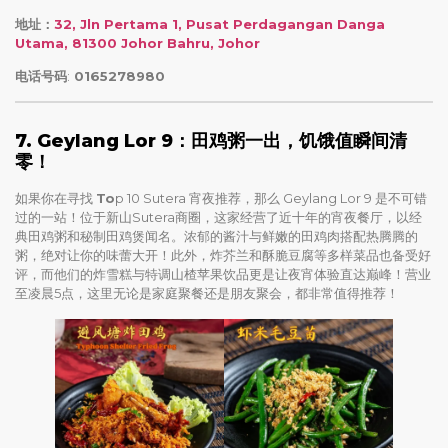
地址：
32, Jln Pertama 1, Pusat Perdagangan Danga
Utama, 81300 Johor Bahru, Johor
电话号码
:
0165278980
7. Geylang Lor 9：田鸡粥一出，饥饿值瞬间清
零！
如果你在寻找
To
p 10 Sutera 宵夜推荐，那么 Geylang Lor 9 是不可错
过的一站！位于新山Sutera商圈，这家经营了近十年的宵夜餐厅，以经
典田鸡粥和秘制田鸡煲闻名。浓郁的酱汁与鲜嫩的田鸡肉搭配热腾腾的
粥，绝对让你的味蕾大开！此外，炸芥兰和酥脆豆腐等多样菜品也备受好
评，而他们的炸雪糕与特调山楂苹果饮品更是让夜宵体验直达巅峰！营业
至凌晨5点，这里无论是家庭聚餐还是朋友聚会，都非常值得推荐！