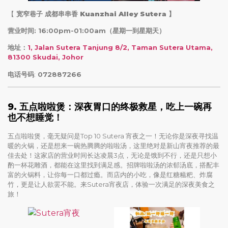
【
宽窄巷子 成都串串香 Kuanzhai Alley Sutera
】
营业时间: 16:00pm-01:00am（星期一到星期天）
地址：
1, Jalan Sutera Tanjung 8/2, Taman Sutera Utama,
81300 Skudai, Johor
电话号码
:
072887266
9. 五点啦啦煲：深夜胃口的终极救星，吃上一碗再
也不想睡觉！
五点啦啦煲，毫无疑问是Top 10 Sutera 宵夜之一！无论你是深夜寻找温
暖的火锅，还是想来一碗热腾腾的啦啦汤，这里绝对是新山宵夜推荐的最
佳去处！这家店的营业时间长达凌晨3点，无论是饿到不行，还是只想小
酌一杯花雕酒，都能在这里找到满足感。招牌啦啦汤的浓郁汤底，搭配丰
富的火锅料，让你每一口都过瘾。而店内的小吃，像是红糖糍粑、炸腐
竹，更是让人欲罢不能。来Sutera宵夜店，体验一次满足的深夜美食之
旅！