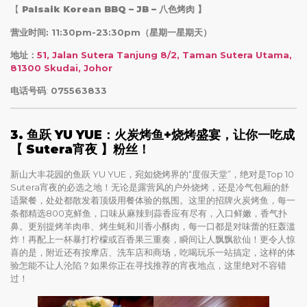
【
Palsaik Korean BBQ – JB – 八色烤肉
】
营业时间: 11:30pm-23:30pm（星期一星期天）
地址：
51, Jalan Sutera Tanjung 8/2, Taman Sutera Utama,
81300 Skudai, Johor
电话号码
:
075563833
3. 鱼跃 YU YUE：火炭烤鱼+烧烤盛宴，让你一吃成
【 Sutera宵夜
】粉丝
！
新山大丰花园的鱼跃 YU YUE，宛如烧烤界的“度假天堂”，绝对是Top 10
Sutera宵夜的必选之地！无论是露营风的户外烧烤，还是冷气包厢的舒
适聚餐，处处都散发着顶级用餐体验的氛围。这里的招牌火炭烤鱼，每一
条都精选800克鲜鱼，口味从麻辣到蒜香应有尽有，入口鲜嫩，香气扑
鼻。更别提烤羊肉串、烤生蚝和川香小酥肉，每一口都是对味蕾的狂轰滥
炸！再配上一杯暴打柠檬或百香果三重奏，瞬间让人飘飘欲仙！更令人惊
喜的是，附近还有按摩店、洗车店和商场，吃喝玩乐一站搞定，这样的体
验怎能不让人沦陷？如果你正在寻找推荐的宵夜地点，这里绝对不容错
过！