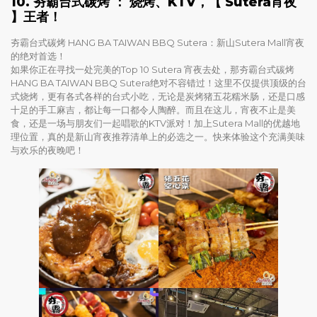
10.
夯霸台式碳烤
： 烧烤、KTV，【 Sutera宵夜
】王者！
夯霸台式碳烤 HANG BA TAIWAN BBQ Sutera：新山Sutera Mall宵夜
的绝对首选！
如果你正在寻找一处完美的Top 10 Sutera 宵夜去处，那夯霸台式碳烤
HANG BA TAIWAN BBQ Sutera绝对不容错过！这里不仅提供顶级的台
式烧烤，更有各式各样的台式小吃，无论是炭烤猪五花糯米肠，还是口感
十足的手工麻吉，都让每一口都令人陶醉。而且在这儿，宵夜不止是美
食，还是一场与朋友们一起唱歌的KTV派对！加上Sutera Mall的优越地
理位置，真的是新山宵夜推荐清单上的必选之一。快来体验这个充满美味
与欢乐的夜晚吧！