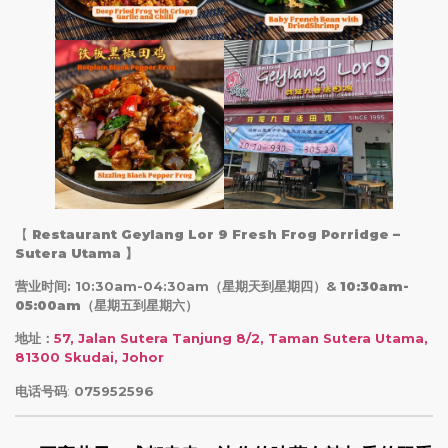
【
Restaurant Geylang Lor 9 Fresh Frog Porridge –
Sutera Utama
】
营业时间: 10:30am-04:30am（星期天到星期四）&
10:30am-
05:00am
（星期五到星期六）
地址：
57, Jalan Sutera Tanjung 8/2, Taman Sutera Utama,
81300 Skudai, Johor
电话号码
:
075952596