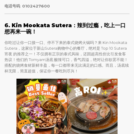
电话号码
:
0102427600
6.
Kin Mookata Sutera
：辣到过瘾，吃上一口
想再来一碗！
你吃过让你一口接一口、停不下来的泰式烧烤火锅吗？来 Kin Mookata
Sutera，这家位于新山Sutera购物中心的餐厅，绝对是 Top 10 Sutera
宵夜 的推荐之一！不仅拥有正宗的泰式风味，还因超高性价比引发食客
热议！他们的 Tomyam汤底 酸辣可口，香气四溢，绝对让你欲罢不能！
搭配的烧烤食材新鲜丰盈，每一口都带来无比满足的口感。而且，汤底续
杯无限，简直超值，保证你一餐吃到尽兴！