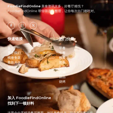
FoodieFindOnline
美食资讯太多，好餐厅难找？
FoodieFindOnline 帮你筛选、整理，让你每次出门都吃对。
快速链接
热门分类
首页
早餐
关于我们
午餐
榜单专题
晚餐
最新开张
宵夜
编辑推荐
Cafe
火锅
甜品
烧烤
加入 FoodieFindOnline
找到下一顿好料
这里会分享精选餐厅推荐、地区美食榜单、场合型用餐指南，让你