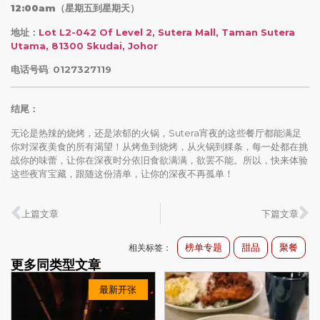
12:00am
（星期五到星期天）
地址：
Lot L2-042 Of Level 2, Sutera Mall, Taman Sutera
Utama, 81300 Skudai, Johor
电话号码
:
0127327119
结尾：
无论是热辣的烧烤，还是浓郁的火锅，Sutera宵夜的这些餐厅都能满足
你对深夜美食的所有渴望！从烤鱼到烧烤，从火锅到粿条，每一处都在挑
战你的味蕾，让你在深夜时分依旧食欲满满，欲罢不能。所以，快来体验
这些夜宵宝藏，跟随这份清单，让你的深夜不再孤单！
上篇文章
下篇文章
榜单专题
甜品
聚餐
相关标签：
更多同类型文章
最新开张