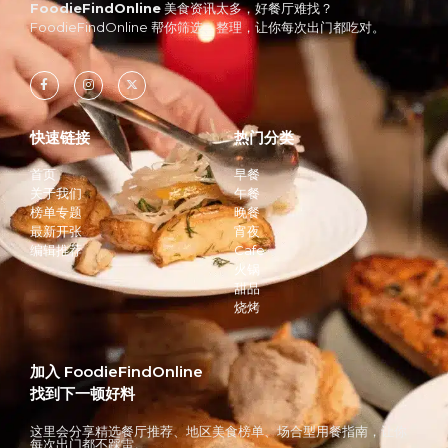
FoodieFindOnline
美食资讯太多，好餐厅难找？
FoodieFindOnline 帮你筛选、整理，让你每次出门都吃对。
快速链接
热门分类
首页
早餐
关于我们
午餐
榜单专题
晚餐
最新开张
宵夜
编辑推荐
Cafe
火锅
甜品
烧烤
加入 FoodieFindOnline
找到下一顿好料
这里会分享精选餐厅推荐、地区美食榜单、场合型用餐指南，让你
每次出门都不踩雷。