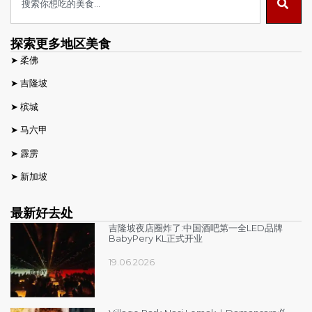
探索更多地区美食
➤
柔佛
➤
吉隆坡
➤
槟城
➤
马六甲
➤
霹雳
➤
新加坡
最新好去处
吉隆坡夜店圈炸了:中国酒吧第一全LED品牌
BabyPery KL正式开业
19.06.2026