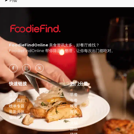
FoodieFindOnline
美食资讯太多，好餐厅难找？
FoodieFindOnline 帮你筛选、整理，让你每次出门都吃对。
快速链接
热门分类
首页
早餐
关于我们
午餐
榜单专题
晚餐
最新开张
宵夜
编辑推荐
Cafe
火锅
甜品