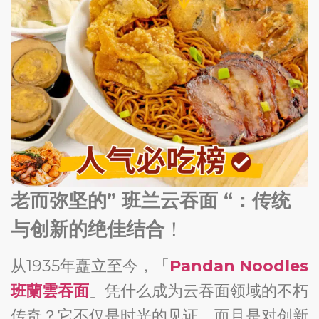
老而弥坚的” 班兰云吞面 “：传统
与创新的绝佳结合
！
从1935年矗立至今，「
Pandan Noodles
班蘭雲吞面
」凭什么成为云吞面领域的不朽
传奇？它不仅是时光的见证，而且是对创新