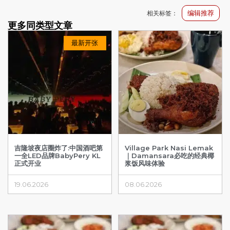
编辑推荐
相关标签：
更多同类型文章
最新开张
吉隆坡夜店圈炸了:中国酒吧第
Village Park Nasi Lemak
一全LED品牌BabyPery KL
｜Damansara必吃的经典椰
正式开业
浆饭风味体验
19.06.2026
08.06.2026