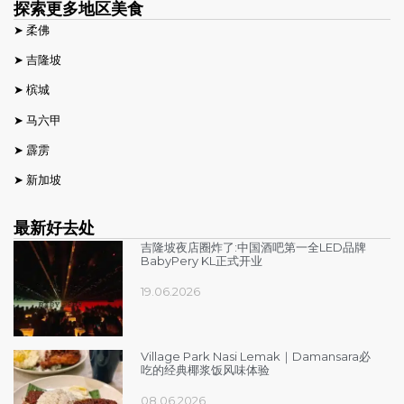
探索更多地区美食
➤
柔佛
➤
吉隆坡
➤
槟城
➤
马六甲
➤
霹雳
➤
新加坡
最新好去处
吉隆坡夜店圈炸了:中国酒吧第一全LED品牌
BabyPery KL正式开业
19.06.2026
Village Park Nasi Lemak｜Damansara必
吃的经典椰浆饭风味体验
08.06.2026