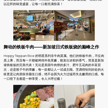
以忘怀的味觉盛宴，让每一口都充满惊喜！
舞动的铁板牛肉——新加坡日式铁板烧的巅峰之作
Hoppy Teppan Rice 的明星系列非牛肉莫属。他们的铁板牛肉，不仅肉
质上乘，而且每一片都被烤得外焦里嫩，散发出浓郁的香气，简直是新加
坡铁板饭的完美代表！无论是美国牛肉饼的多汁、肥牛五花肉的丰富层
次，还是骰子牛的弹嫩，每一款都让人一试成主顾。烹调得恰到好处的火
候更是让肉质保持最佳口感，绝不会因为火力过猛而失去嫩滑的口感。每
一口咬下去都是一种享受，令人大呼过瘾！