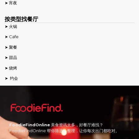
➤ 宵夜
按类型找餐厅
➤ 火锅
➤ Cafe
➤ 聚餐
➤ 甜品
➤ 烧烤
➤ 约会
FoodieFindOnline
美食资讯太多，好餐厅难找？
FoodieFindOnline 帮你筛选、整理，让你每次出门都吃对。