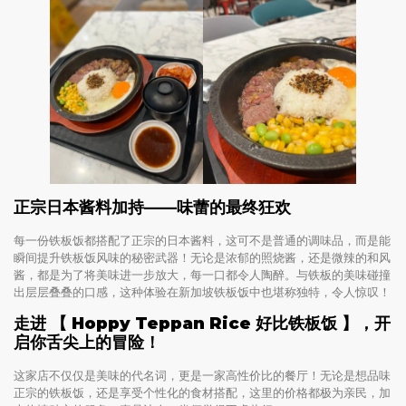
正宗日本酱料加持——味蕾的最终狂欢
每一份铁板饭都搭配了正宗的日本酱料，这可不是普通的调味品，而是能
瞬间提升铁板饭风味的秘密武器！无论是浓郁的照烧酱，还是微辣的和风
酱，都是为了将美味进一步放大，每一口都令人陶醉。与铁板的美味碰撞
出层层叠叠的口感，这种体验在新加坡铁板饭中也堪称独特，令人惊叹！
走进 【 Hoppy Teppan Rice 好比铁板饭 】，开
启你舌尖上的冒险！
这家店不仅仅是美味的代名词，更是一家高性价比的餐厅！无论是想品味
正宗的铁板饭，还是享受个性化的食材搭配，这里的价格都极为亲民，加