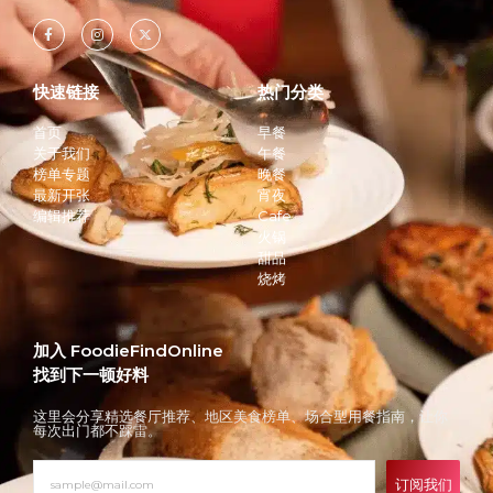
快速链接
热门分类
首页
早餐
关于我们
午餐
榜单专题
晚餐
最新开张
宵夜
编辑推荐
Cafe
火锅
甜品
烧烤
加入 FoodieFindOnline
找到下一顿好料
这里会分享精选餐厅推荐、地区美食榜单、场合型用餐指南，让你
每次出门都不踩雷。
订阅我们