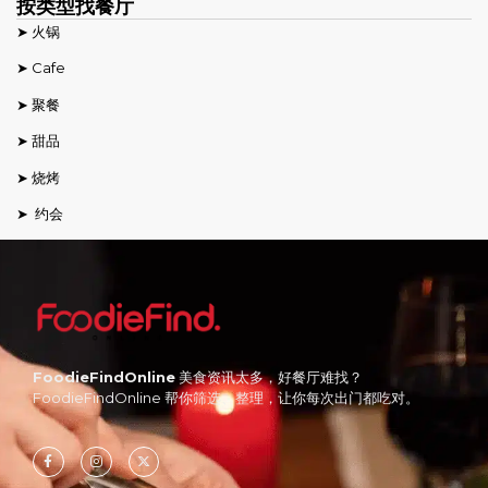
按类型找餐厅
➤ 火锅
➤ Cafe
➤ 聚餐
➤ 甜品
➤ 烧烤
➤ 约会
FoodieFindOnline
美食资讯太多，好餐厅难找？
FoodieFindOnline 帮你筛选、整理，让你每次出门都吃对。