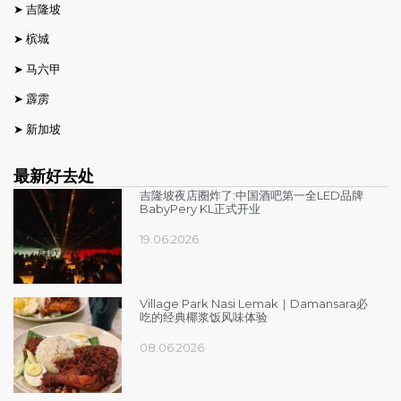
➤
吉隆坡
➤
槟城
➤
马六甲
➤
霹雳
➤
新加坡
最新好去处
吉隆坡夜店圈炸了:中国酒吧第一全LED品牌
BabyPery KL正式开业
19.06.2026
Village Park Nasi Lemak｜Damansara必
吃的经典椰浆饭风味体验
08.06.2026