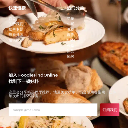
快速链接
热门分类
首页
早餐
关于我们
午餐
榜单专题
晚餐
最新开张
宵夜
编辑推荐
Cafe
火锅
甜品
烧烤
加入 FoodieFindOnline
找到下一顿好料
这里会分享精选餐厅推荐、地区美食榜单、场合型用餐指南，让你
每次出门都不踩雷。
订阅我们