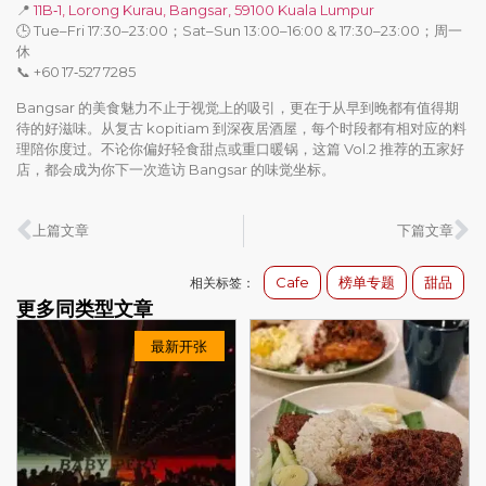
📍
11B‑1, Lorong Kurau, Bangsar, 59100 Kuala Lumpur
🕒 Tue–Fri 17:30–23:00；Sat–Sun 13:00–16:00 & 17:30–23:00；周一
休
📞 +60 17‑527 7285
Bangsar 的美食魅力不止于视觉上的吸引，更在于从早到晚都有值得期
待的好滋味。从复古 kopitiam 到深夜居酒屋，每个时段都有相对应的料
理陪你度过。不论你偏好轻食甜点或重口暖锅，这篇 Vol.2 推荐的五家好
店，都会成为你下一次造访 Bangsar 的味觉坐标。
上篇文章
下篇文章
Cafe
榜单专题
甜品
相关标签：
更多同类型文章
最新开张