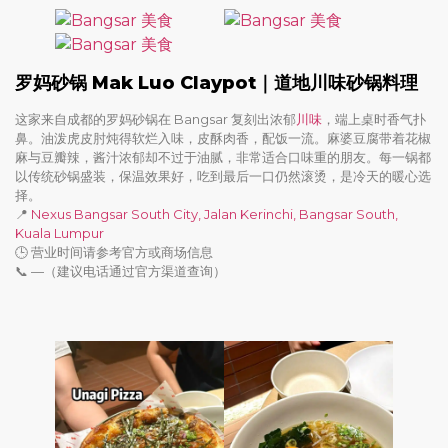
罗妈砂锅 Mak Luo Claypot｜道地川味砂锅料理
这家来自成都的罗妈砂锅在 Bangsar 复刻出浓郁
川味
，端上桌时香气扑
鼻。油泼虎皮肘炖得软烂入味，皮酥肉香，配饭一流。麻婆豆腐带着花椒
麻与豆瓣辣，酱汁浓郁却不过于油腻，非常适合口味重的朋友。每一锅都
以传统砂锅盛装，保温效果好，吃到最后一口仍然滚烫，是冷天的暖心选
择。
📍
Nexus Bangsar South City, Jalan Kerinchi, Bangsar South,
Kuala Lumpur
🕒 营业时间请参考官方或商场信息
📞 —（建议电话通过官方渠道查询）