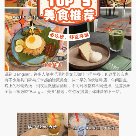
说到 Bangsar，许多人脑中浮现的是文艺咖啡与早午餐，但这里其实也
有不少兼具口碑与打卡感的隐藏美食。从一早的传统咖啡店、午间甜点、
晚上的砂锅热汤，到夜里微醺居酒屋，不同时段都有不同选择。这篇推出
全新五家必吃“Bangsar 美食“精选，带你发掘属于你味蕾的下一站。