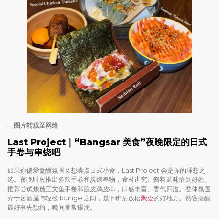
—
图片转载至网络
Last Project｜“Bangsar 美食”夜晚限定的日式
手卷与串烧吧
如果你偏爱微醺氛围又想尝点日式小食，Last Project 会是你的理想之
选。夜晚时段推出多款手卷和炭烤串物，食材讲究、酱料调味恰到好处。
推荐尝试焦糖三文鱼手卷和脆皮鸡皮串，口感丰富、香气四溢。整体氛围
介于居酒屋与轻松 lounge 之间，是下班后放松
聚会
的好地方。熟客提醒
最好事先预约，晚间常常爆满。