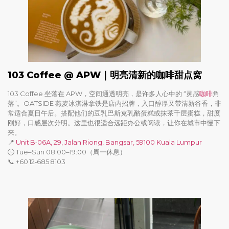
103 Coffee @ APW｜明亮清新的咖啡甜点窝
103 Coffee 坐落在 APW，空间通透明亮，是许多人心中的 “灵感
咖啡
角
落”。OATSIDE 燕麦冰淇淋拿铁是店内招牌，入口醇厚又带清新谷香，非
常适合夏日午后。搭配他们的豆乳巴斯克乳酪蛋糕或抹茶千层蛋糕，甜度
刚好，口感层次分明。这里也很适合远距办公或阅读，让你在城市中慢下
来。
📍
Unit B‑06A, 29, Jalan Riong, Bangsar, 59100 Kuala Lumpur
🕒 Tue–Sun 08:00–19:00（周一休息）
📞 +60 12‑685 8103