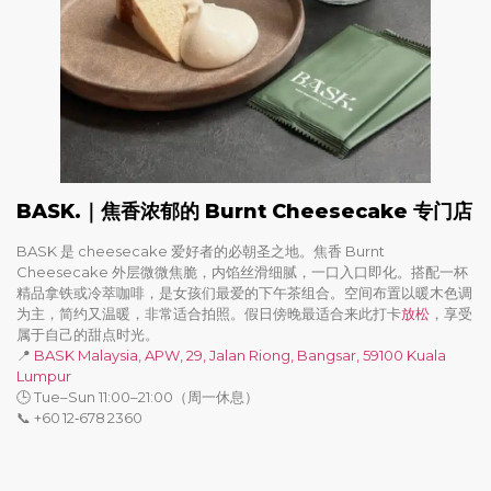
BASK.｜焦香浓郁的 Burnt Cheesecake 专门店
BASK 是 cheesecake 爱好者的必朝圣之地。焦香 Burnt
Cheesecake 外层微微焦脆，内馅丝滑细腻，一口入口即化。搭配一杯
精品拿铁或冷萃咖啡，是女孩们最爱的下午茶组合。空间布置以暖木色调
为主，简约又温暖，非常适合拍照。假日傍晚最适合来此打卡
放松
，享受
属于自己的甜点时光。
📍
BASK Malaysia, APW, 29, Jalan Riong, Bangsar, 59100 Kuala
Lumpur
🕒 Tue–Sun 11:00–21:00（周一休息）
📞 +60 12‑678 2360