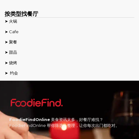
按类型找餐厅
➤ 火锅
➤ Cafe
➤ 聚餐
➤ 甜品
➤ 烧烤
➤ 约会
FoodieFindOnline
美食资讯太多，好餐厅难找？
FoodieFindOnline 帮你筛选、整理，让你每次出门都吃对。