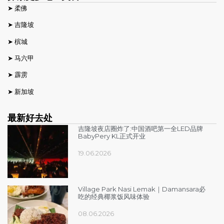
➤
柔佛
➤
吉隆坡
➤
槟城
➤
马六甲
➤
霹雳
➤
新加坡
最新好去处
吉隆坡夜店圈炸了:中国酒吧第一全LED品牌
BabyPery KL正式开业
19.06.2026
Village Park Nasi Lemak｜Damansara必
吃的经典椰浆饭风味体验
08.06.2026