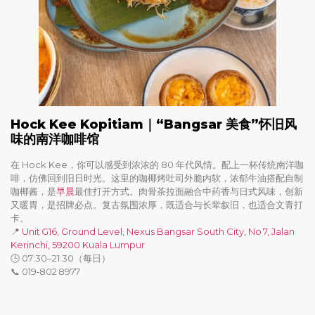
Hock Kee Kopitiam｜“Bangsar 美食”怀旧风
味的南洋咖啡馆
在 Hock Kee，你可以感受到浓浓的 80 年代风情。配上一杯传统南洋咖
啡，仿佛回到旧日时光。这里的咖椰烤吐司外脆内软，浓郁牛油搭配自制
咖椰酱，是
早晨
最佳打开方式。肉骨茶拉面融合中药香与日式风味，创新
又暖胃，是招牌必点。复古氛围浓厚，既适合与长辈叙旧，也适合文青打
卡。
📍
Unit G16, Ground Level, Nexus Bangsar South City, No 7, Jalan
Kerinchi, 59200 Kuala Lumpur
🕒 07:30–21:30（每日）
📞 019‑802 8977