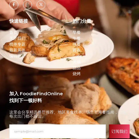
快速链接
热门分类
首页
早餐
关于我们
午餐
榜单专题
晚餐
最新开张
宵夜
编辑推荐
Cafe
火锅
甜品
烧烤
加入 FoodieFindOnline
找到下一顿好料
这里会分享精选餐厅推荐、地区美食榜单、场合型用餐指南，让你
每次出门都不踩雷。
订阅我们