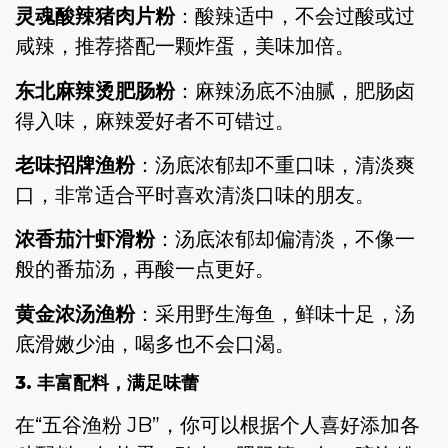
灵魂酸辣猪肉片粉
：酸辣适中，不会过酸或过
咸辣，推荐搭配一颗炸蛋，美味加倍。
东北麻辣烫肥肠粉
：麻辣汤底不油腻，肥肠卤
得入味，麻辣爱好者不可错过。
老味招牌渔粉
：汤底浓郁却不重口味，清淡爽
口，非常适合平时喜欢清淡口味的朋友。
浓香茄汁虾滑粉
：汤底浓郁却偏清淡，不像一
般的番茄汤，再酸一点更好。
黄金浓汤渔粉
：采用野生海鱼，鲜味十足，汤
底滑嫩少油，喝多也不会口渴。
3. 丰富配料，满足味蕾
在“五谷渔粉 JB”，你可以根据个人喜好添加各