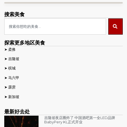
搜索美食
探索更多地区美食
➤
柔佛
➤
吉隆坡
➤
槟城
➤
马六甲
➤
霹雳
➤
新加坡
最新好去处
吉隆坡夜店圈炸了:中国酒吧第一全LED品牌
BabyPery KL正式开业