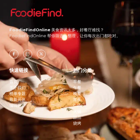
FoodieFindOnline
美食资讯太多，好餐厅难找？
FoodieFindOnline 帮你筛选、整理，让你每次出门都吃对。
快速链接
热门分类
首页
早餐
关于我们
午餐
榜单专题
晚餐
最新开张
宵夜
编辑推荐
Cafe
火锅
甜品
烧烤