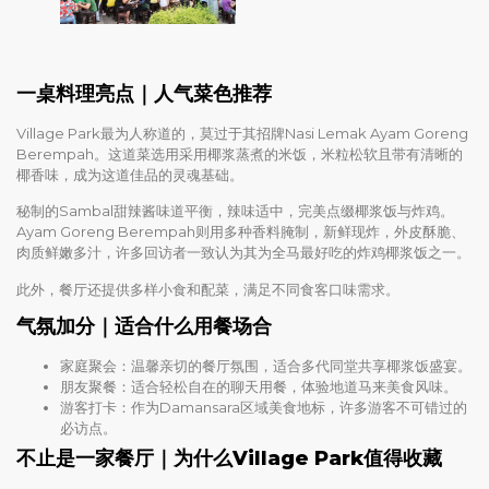
一桌料理亮点｜人气菜色推荐
Village Park最为人称道的，莫过于其招牌Nasi Lemak Ayam Goreng
Berempah。这道菜选用采用椰浆蒸煮的米饭，米粒松软且带有清晰的
椰香味，成为这道佳品的灵魂基础。
秘制的Sambal甜辣酱味道平衡，辣味适中，完美点缀椰浆饭与炸鸡。
Ayam Goreng Berempah则用多种香料腌制，新鲜现炸，外皮酥脆、
肉质鲜嫩多汁，许多回访者一致认为其为全马最好吃的炸鸡椰浆饭之一。
此外，餐厅还提供多样小食和配菜，满足不同食客口味需求。
气氛加分｜适合什么用餐场合
家庭聚会：温馨亲切的餐厅氛围，适合多代同堂共享椰浆饭盛宴。
朋友聚餐：适合轻松自在的聊天用餐，体验地道马来美食风味。
游客打卡：作为Damansara区域美食地标，许多游客不可错过的
必访点。
不止是一家餐厅｜为什么Village Park值得收藏