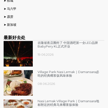
➤
槟城
➤
马六甲
➤
霹雳
➤
新加坡
最新好去处
吉隆坡夜店圈炸了:中国酒吧第一全LED品牌
BabyPery KL正式开业
19.06.2026
Village Park Nasi Lemak｜Damansara必
吃的经典椰浆饭风味体验
08.06.2026
Nasi Lemak Village Park｜Damansara地
标附近的经典马来椰浆饭体验