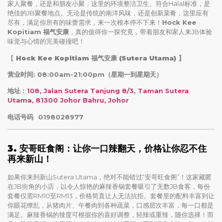
家人聚餐，还是和朋友小聚，这里的环境整洁卫生、符合Halal标准，是
绝佳的JB聚餐地点。无论是传统的南洋风味，还是创新菜肴，这里应有
尽有，满足你所有的味蕾需求，来一次根本停不下来！
Hock Kee
Kopitiam 福气安康
，真的值得你一探究竟，带着朋友和家人来JB体验
味觉与心情的完美碰撞吧！
【
Hock Kee Kopitiam 福气安康 (Sutera Utama)
】
营业时间: 08:00am-21:00pm（星期一到星期天）
地址：
108, Jalan Sutera Tanjung 8/3, Taman Sutera
Utama, 81300 Johor Bahru, Johor
电话号码
:
0198028977
3. 安哥旺食阁：让你一口辣翻天，价格让你忍不住
再来新山！
如果你来到新山Sutera Utama，绝对不能错过“安哥旺食阁”！这家藏匿
在JB街角的小店，以令人惊艳的麻辣香锅套餐吸引了无数JB食客，每份
套餐仅需RM10至RM13，价格简直让人无法抗拒。套餐里的配料丰富到让
你眼花缭乱，从猪肉片、午餐肉到各种蔬菜，口感层次丰富，每一口都是
满足。麻辣香锅的辣度可根据你的喜好调整，轻辣或重辣，随你选择！而