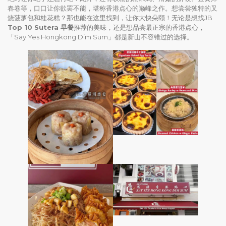
春卷等，口口让你欲罢不能，堪称香港点心的巅峰之作。想尝尝独特的叉
烧菠萝包和桂花糕？那也能在这里找到，让你大快朵颐！无论是想找JB
Top 10 Sutera 早餐
推荐的美味，还是想品尝最正宗的香港点心，
「Say Yes Hongkong Dim Sum」都是新山不容错过的选择。