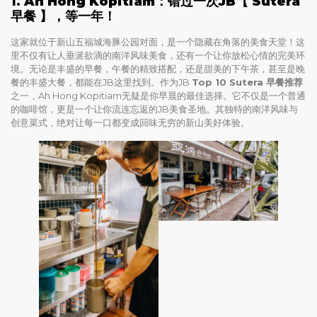
1.
Ah Hong Kopitiam：错过一次JB
【 Sutera
早餐 】
，等一年！
这家就位于新山五福城海豚公园对面，是一个隐藏在角落的美食天堂！这
里不仅有让人垂涎欲滴的南洋风味美食，还有一个让你放松心情的完美环
境。无论是丰盛的早餐，午餐的精致搭配，还是甜美的下午茶，甚至是晚
餐的丰盛大餐，都能在JB这里找到。作为JB
Top 10 Sutera 早餐推荐
之一，Ah Hong Kopitiam无疑是你早晨的最佳选择。它不仅是一个普通
的咖啡馆，更是一个让你流连忘返的JB美食圣地。其独特的南洋风味与
创意菜式，绝对让每一口都变成回味无穷的新山美好体验。