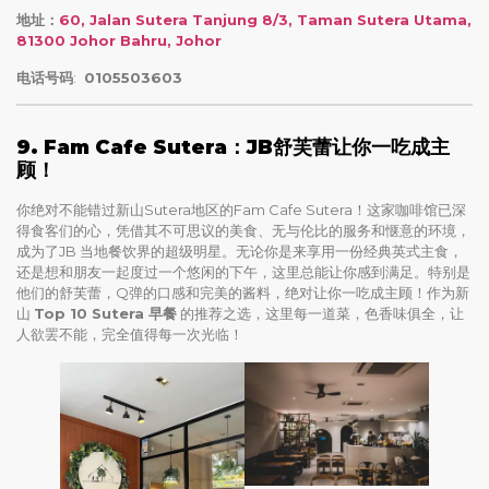
地址：
60, Jalan Sutera Tanjung 8/3, Taman Sutera Utama,
81300 Johor Bahru, Johor
电话号码
:
0105503603
9. Fam Cafe Sutera：JB舒芙蕾让你一吃成主
顾！
你绝对不能错过新山Sutera地区的Fam Cafe Sutera！这家咖啡馆已深
得食客们的心，凭借其不可思议的美食、无与伦比的服务和惬意的环境，
成为了JB 当地餐饮界的超级明星。无论你是来享用一份经典英式主食，
还是想和朋友一起度过一个悠闲的下午，这里总能让你感到满足。特别是
他们的舒芙蕾，Q弹的口感和完美的酱料，绝对让你一吃成主顾！作为新
山
Top 10 Sutera 早餐
的推荐之选，这里每一道菜，色香味俱全，让
人欲罢不能，完全值得每一次光临！