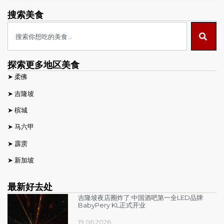
搜索美食
探索更多地区美食
➤
柔佛
➤
吉隆坡
➤
槟城
➤
马六甲
➤
霹雳
➤
新加坡
最新好去处
吉隆坡夜店圈炸了:中国酒吧第一全LED品牌
BabyPery KL正式开业
19.06.2026