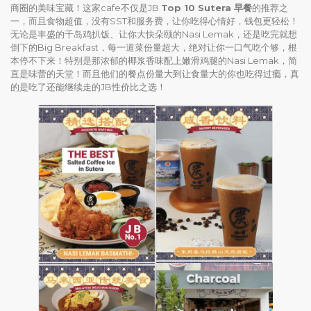
商圈的美味宝藏！这家cafe不仅是JB
Top 10 Sutera 早餐
的推荐之
一，而且食物超值，没有SST和服务费，让你吃得心情好，钱包更轻松！
无论是丰盛的千岛鸡扒饭、让你大快朵颐的Nasi Lemak，还是吃完就想
倒下的Big Breakfast，每一道菜份量超大，绝对让你一口气吃个够，根
本停不下来！特别是那浓郁的椰浆香味配上嫩滑鸡腿的Nasi Lemak，简
直是味蕾的天堂！而且他们的餐点份量大到让食量大的你也吃得过瘾，真
的是吃了还能继续走的JB性价比之选！