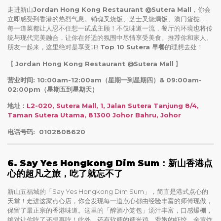
走进新山
Jordan Hong Kong Restaurant @Sutera Mall
，你会
立即感受到香港的热烈气息。销魂叉烧饭、芝士叉烧焗饭、澳门蛋挞……
每一道菜都让人忍不住想一试成主顾！不仅味道一流，餐厅的环境也将传
统与现代完美融合，让你在舒适的氛围中尽情享受美食。推荐你和家人、
朋友一起来，这里绝对是享受JB
Top 10 Sutera 早餐
的理想去处！
【
Jordan Hong Kong Restaurant @Sutera Mall
】
营业时间: 10:00am-12:00am（星期一到星期四）& 09:00am-
02:00pm（星期五到星期天）
地址：
L2-020, Sutera Mall, 1, Jalan Sutera Tanjung 8/4,
Taman Sutera Utama, 81300 Johor Bahru, Johor
电话号码: 0102808620
6. Say Yes Hongkong Dim Sum：新山香港点
心的超凡之旅，吃了就忘不了
新山五福城的「Say Yes Hongkong Dim Sum」，简直是港式点心的
天堂！走进这家点心店，你会发现每一道点心都由经验丰富的师傅现做，
保留了最正宗的香港味道。这里的「醉酒小笼包」汤汁丰富，口感爆棚，
绝对让你吃了还想再吃！此外，还有软糯的糯米鸡、滑嫩的虾饺、金黄炸