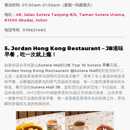
营业时间: 07:30am-21:30pm（星期一到星期天）
地址：
48, Jalan Sutera Tanjung 8/4, Taman Sutera Utama,
81300 Skudai, Johor
电话号码
:
075621463
5. Jordan Hong Kong Restaurant –
JB港味
早餐，吃一次就上瘾！
如果你还在寻找新山
Sutera Mall
的
JB Top 10 Sutera 早餐
宝藏，
Jordan Hong Kong Restaurant @Sutera Mall
绝对是你的不二
之选！这家由香港视帝马国明代言的港式餐厅，带来了令人垂涎的地道港
味早餐。从酥脆的菠萝包到香气四溢的叉烧饭，每一口都充满香港的街头
味道。餐厅设在
Sutera Mall JB
，是吃货们必来的宝地！不仅如此，菜
品价格亲民，RM13至RM19就能享受到JB超正宗的港式美食，让你享受
一顿奢华却又实惠的香港早餐。每一道菜都是香港街头的经典之作，带你
瞬间穿越回九龙的热闹街区。