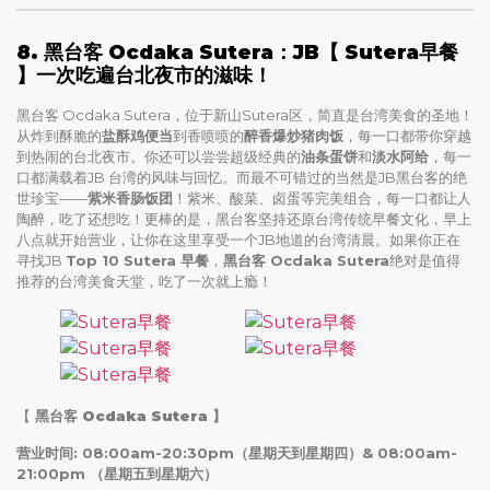
8. 黑台客 Ocdaka Sutera：JB
【 Sutera早餐
】一次吃遍台北夜市的滋味！
黑台客 Ocdaka Sutera，位于新山Sutera区，简直是台湾美食的圣地！
从炸到酥脆的
盐酥鸡便当
到香喷喷的
醉香爆炒猪肉饭
，每一口都带你穿越
到热闹的台北夜市。你还可以尝尝超级经典的
油条蛋饼
和
淡水阿给
，每一
口都满载着JB 台湾的风味与回忆。而最不可错过的当然是JB黑台客的绝
世珍宝——
紫米香肠饭团
！紫米、酸菜、卤蛋等完美组合，每一口都让人
陶醉，吃了还想吃！更棒的是，黑台客坚持还原台湾传统早餐文化，早上
八点就开始营业，让你在这里享受一个JB地道的台湾清晨。如果你正在
寻找JB
Top 10 Sutera 早餐
，
黑台客 Ocdaka Sutera
绝对是值得
推荐的台湾美食天堂，吃了一次就上瘾！
【
黑台客 Ocdaka Sutera
】
营业时间: 08:00am-20:30pm（星期天到星期四）& 08:00am-
21:00pm （星期五到星期六）