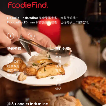
FoodieFindOnline
美食资讯太多，好餐厅难找？
FoodieFindOnline 帮你筛选、整理，让你每次出门都吃对。
快速链接
热门分类
首页
早餐
关于我们
午餐
榜单专题
晚餐
最新开张
宵夜
编辑推荐
Cafe
火锅
甜品
烧烤
加入 FoodieFindOnline