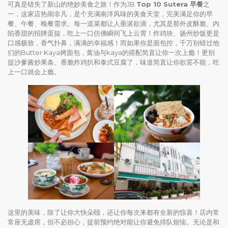
可真是错失了新山的绝妙美食之旅！作为JB
Top 10 Sutera 早餐
之
一，这家店热闹非凡，是个充满南洋风味的美食天堂，完美满足你的早
餐、午餐、晚餐需求。每一道菜都让人垂涎欲滴，尤其是那外皮酥脆、内
陷香甜的招牌蛋挞，吃上一口仿佛瞬间飞上云霄！炸鸡块、扬州炒饭更是
口感极致，香气扑鼻，满满的幸福感！而如果你是面包控，千万别错过他
们的Butter Kaya烤面包，黄油与kaya的搭配简直让你一次上瘾！更别
提沙爹酱炒果条、香脆炸鸡扒和泰式豆腐了，味道简直让你欲罢不能，吃
上一口就会上瘾。
这里的美味，除了让你大快朵颐，还让你每次来都有全新的惊喜！店内常
常座无虚席，但不必担心，提前预约绝对能让你避免排队烦恼。无论是和