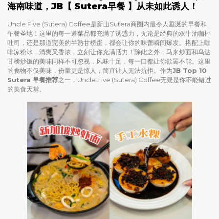
海南味道，
JB【 Sutera
早餐 】从未如此诱人！
Uncle Five (Sutera) Coffee是新山Sutera商圈内最令人垂涎的早餐和
午餐圣地！这里的每一道菜品都充满了诱惑力，无论是经典的双牛油咖椰
吐司，还是那道完美的半熟甘榜蛋，都会让你的味蕾瞬间爆发。搭配上咖
啡凉粉冰，清爽又香浓，立刻让你充满活力！除此之外，马来炒面和乌达
甘榜炒饭的美味同样不可忽视，风味十足，每一口都让你欲罢不能。这里
的食物不仅美味，份量更是惊人，简直让人无法抗拒。作为
JB Top 10
Sutera 早餐推荐
之一，Uncle Five (Sutera) Coffee无疑是你不能错过
的美食天堂。