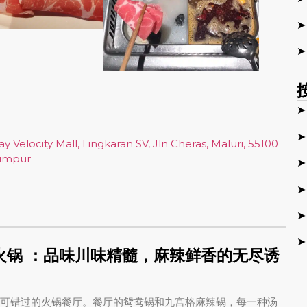
➤
➤
➤
➤
y Velocity Mall, Lingkaran SV, Jln Cheras, Maluri, 55100
Lumpur
➤
➤
➤
➤
y火锅
：品味川味精髓，麻辣鲜香的无尽诱
推荐中不可错过的火锅餐厅。餐厅的鸳鸯锅和九宫格麻辣锅，每一种汤