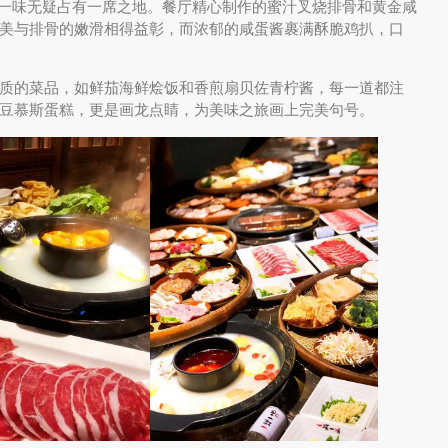
单中，一碟一味无疑占有一席之地。餐厅精心制作的蜜汁叉烧排骨和黄金咸
美与排骨的嫩滑相得益彰，而浓郁的咸蛋酱裹满酥脆鸡扒，口
质的菜品，如鲜茄海鲜烩饭和香煎扇贝佐青柠酱，每一道都注
豆慕斯蛋糕，更是画龙点睛，为美味之旅画上完美句号。