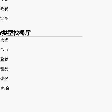
 晚餐
 宵夜
按类型找餐厅
 火锅
 Cafe
 聚餐
 甜品
 烧烤
 约会