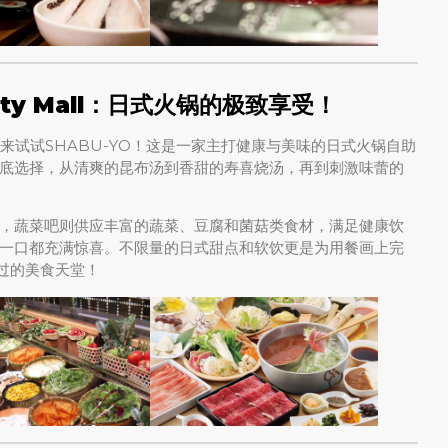
ocity Mall：日式火锅的极致享受！
？不妨来试试SHABU-YO！这是一家主打健康与美味的日式火锅自助
底选择，从清爽的昆布汤到香甜的寿喜烧汤，再到刺激味蕾的
，蔬菜吧则供应丰富的蔬菜、豆腐和菌菇类食材，满足健康饮
一口都充满惊喜。不限量的日式甜点和软饮更是为用餐画上完
错过的美食天堂！