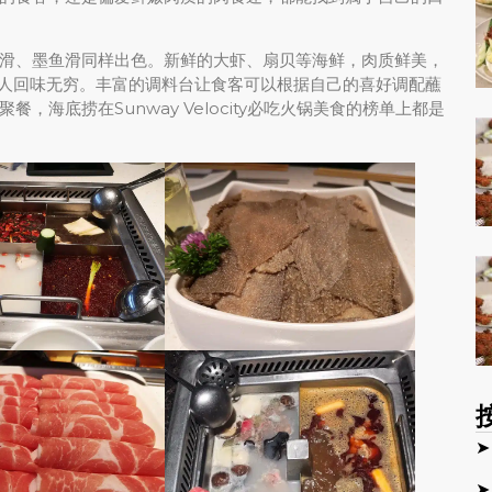
滑、墨鱼滑同样出色。新鲜的大虾、扇贝等海鲜，肉质鲜美，
人回味无穷。丰富的调料台让食客可以根据自己的喜好调配蘸
海底捞在Sunway Velocity必吃火锅美食的榜单上都是
➤
➤