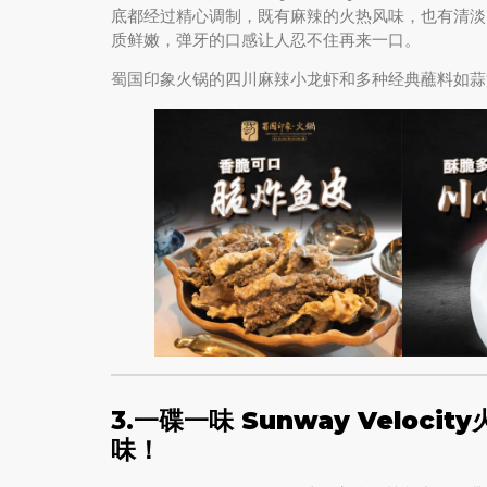
底都经过精心调制，既有麻辣的火热风味，也有清淡
质鲜嫩，弹牙的口感让人忍不住再来一口。
蜀国印象火锅的四川麻辣小龙虾和多种经典蘸料如蒜
3.
一碟一味 Sunway Velocity
味！