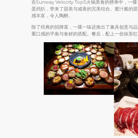
在Sunway Velocity Top5火锅美食的榜
蛋鸡扒，带来了甜美与咸香的完美结合。蜜汁酱的甜
感丰富，令人陶醉。
除了经典的招牌菜，一碟一味还推出了兼具创意与品
重口感的平衡与食材的搭配。餐后，配上一份抹茶红