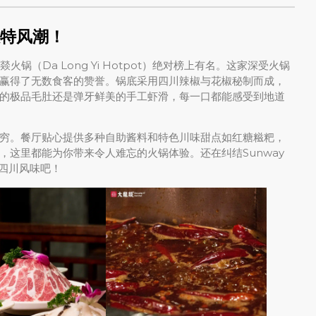
特风潮！
龙燚火锅（Da Long Yi Hotpot）绝对榜上有名。这家深受火锅
赢得了无数食客的赞誉。锅底采用四川辣椒与花椒秘制而成，
的极品毛肚还是弹牙鲜美的手工虾滑，每一口都能感受到地道
穷。餐厅贴心提供多种自助酱料和特色川味甜点如红糖糍粑，
这里都能为你带来令人难忘的火锅体验。还在纠结Sunway
宗四川风味吧！