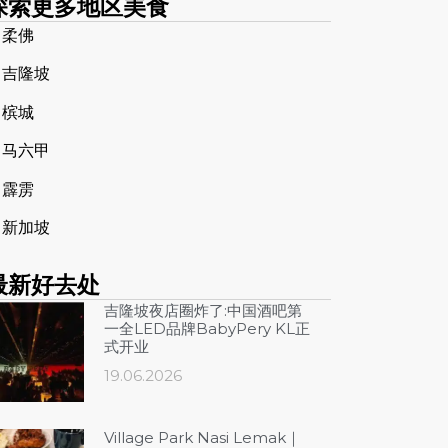
探索更多地区美食
➤
柔佛
➤
吉隆坡
➤
槟城
➤
马六甲
➤
霹雳
➤
新加坡
最新好去处
吉隆坡夜店圈炸了:中国酒吧第
一全LED品牌BabyPery KL正
式开业
19.06.2026
Village Park Nasi Lemak｜