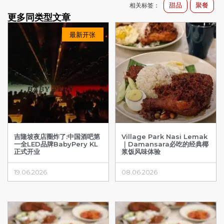
甜品
聚餐
相关标签：
更多同类型文章
最新开张
吉隆坡夜店圈炸了:中国酒吧第
Village Park Nasi Lemak
一全LED品牌BabyPery KL
｜Damansara必吃的经典椰
正式开业
浆饭风味体验
19.06.2026
08.06.2026