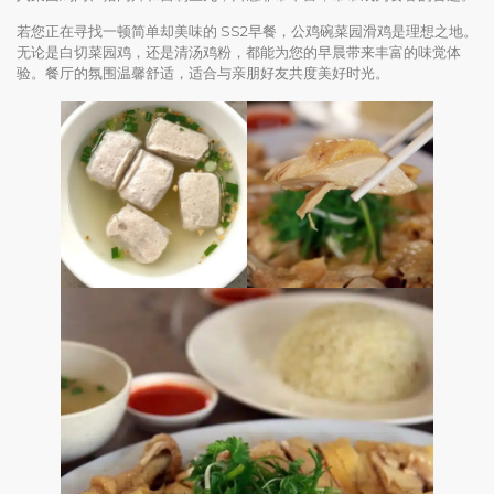
若您正在寻找一顿简单却美味的 SS2早餐，公鸡碗菜园滑鸡是理想之地。
无论是白切菜园鸡，还是清汤鸡粉，都能为您的早晨带来丰富的味觉体
验。餐厅的氛围温馨舒适，适合与亲朋好友共度美好时光。