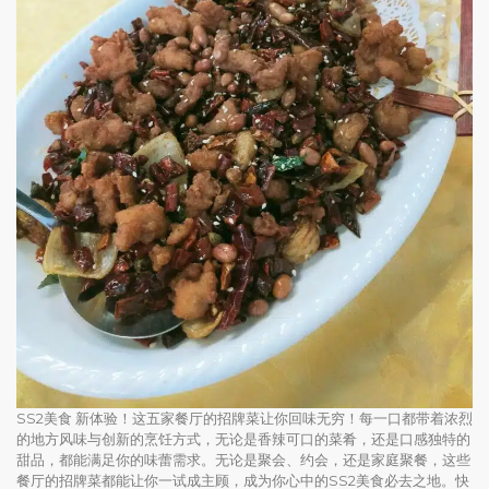
SS2美食 新体验！这五家餐厅的招牌菜让你回味无穷！每一口都带着浓烈
的地方风味与创新的烹饪方式，无论是香辣可口的菜肴，还是口感独特的
甜品，都能满足你的味蕾需求。无论是聚会、约会，还是家庭聚餐，这些
餐厅的招牌菜都能让你一试成主顾，成为你心中的SS2美食必去之地。快