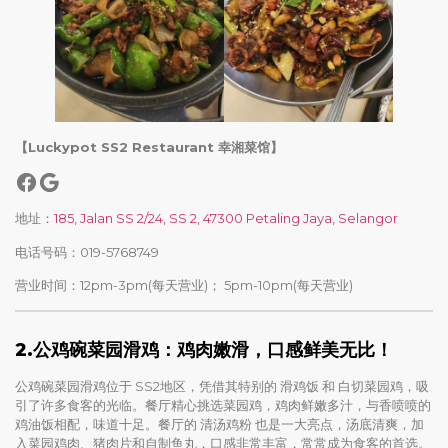
【Luckypot SS2 Restaurant 幸湘菜馆】
地址：
185, Jalan SS 2/24, SS 2, 47300 Petaling Jaya, Selangor
电话号码：019-5768749
营业时间：12pm-3pm(每天营业)； 5pm-10pm(每天营业)
2.
公鸡碗菜园滑鸡：鸡肉嫩滑，口感鲜美无比！
公鸡碗菜园滑鸡位于 SS2地区，凭借其特别的 滑鸡饭 和 白切菜园鸡，吸
引了许多食客的光临。餐厅精心挑选菜园鸡，鸡肉鲜嫩多汁，与香喷喷的
鸡油饭相配，味道十足。餐厅的 清汤鸡粉 也是一大亮点，汤底清爽，加
入菜园鸡肉、猪肉片和自制鱼丸，口感非常丰富，常常成为食客的首选。