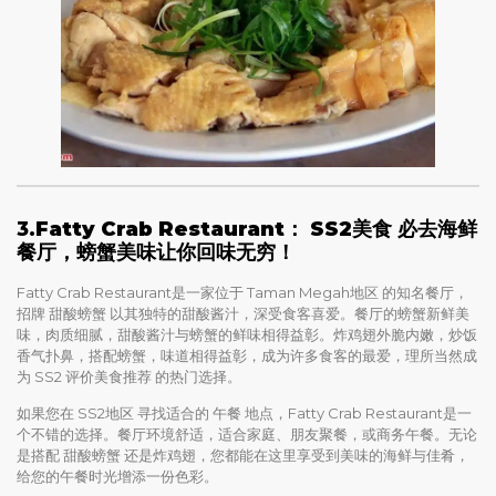
3.
Fatty Crab Restaurant： SS2美食 必去海鲜
餐厅，螃蟹美味让你回味无穷！
Fatty Crab Restaurant是一家位于 Taman Megah地区 的知名餐厅，
招牌 甜酸螃蟹 以其独特的甜酸酱汁，深受食客喜爱。餐厅的螃蟹新鲜美
味，肉质细腻，甜酸酱汁与螃蟹的鲜味相得益彰。炸鸡翅外脆内嫩，炒饭
香气扑鼻，搭配螃蟹，味道相得益彰，成为许多食客的最爱，理所当然成
为 SS2 评价美食推荐 的热门选择。
如果您在 SS2地区 寻找适合的 午餐 地点，Fatty Crab Restaurant是一
个不错的选择。餐厅环境舒适，适合家庭、朋友聚餐，或商务午餐。无论
是搭配 甜酸螃蟹 还是炸鸡翅，您都能在这里享受到美味的海鲜与佳肴，
给您的午餐时光增添一份色彩。