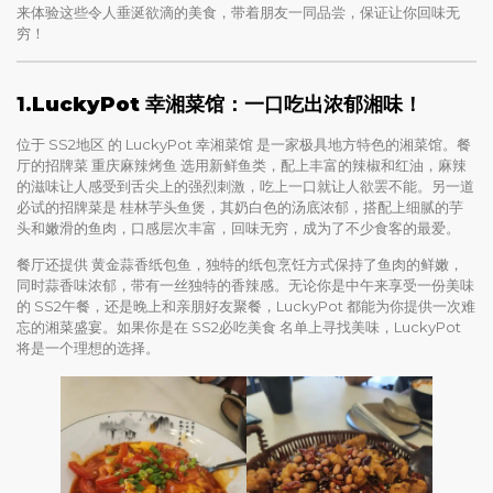
来体验这些令人垂涎欲滴的美食，带着朋友一同品尝，保证让你回味无
穷！
1.
LuckyPot 幸湘菜馆：一口吃出浓郁湘味！
位于 SS2地区 的 LuckyPot 幸湘菜馆 是一家极具地方特色的湘菜馆。餐
厅的招牌菜 重庆麻辣烤鱼 选用新鲜鱼类，配上丰富的辣椒和红油，麻辣
的滋味让人感受到舌尖上的强烈刺激，吃上一口就让人欲罢不能。另一道
必试的招牌菜是 桂林芋头鱼煲，其奶白色的汤底浓郁，搭配上细腻的芋
头和嫩滑的鱼肉，口感层次丰富，回味无穷，成为了不少食客的最爱。
餐厅还提供 黄金蒜香纸包鱼，独特的纸包烹饪方式保持了鱼肉的鲜嫩，
同时蒜香味浓郁，带有一丝独特的香辣感。无论你是中午来享受一份美味
的 SS2午餐，还是晚上和亲朋好友聚餐，LuckyPot 都能为你提供一次难
忘的湘菜盛宴。如果你是在 SS2必吃美食 名单上寻找美味，LuckyPot
将是一个理想的选择。