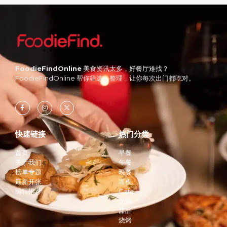
FoodieFindOnline
美食资讯太多，好餐厅难找？
FoodieFindOnline 帮你筛选、整理，让你每次出门都吃对。
快速链接
热门分类
首页
早餐
关于我们
午餐
榜单专题
晚餐
最新开张
宵夜
编辑推荐
Cafe
火锅
甜品
烧烤