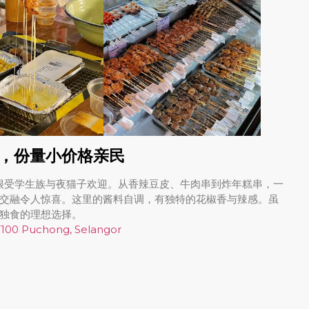
风，份量小价格亲民
，很受学生族与夜猫子欢迎。从香辣豆皮、牛肉串到炸年糕串，一
交融令人惊喜。这里的酱料自调，有独特的花椒香与辣感。虽
独食的理想选择。
 47100 Puchong, Selangor