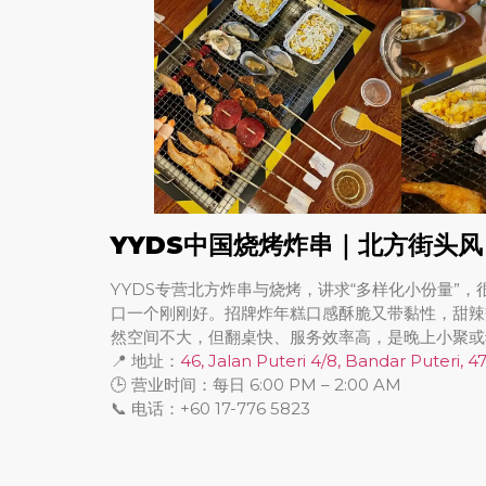
YYDS中国烧烤炸串｜北方街头
YYDS专营北方炸串与烧烤，讲求“多样化小份量”
口一个刚刚好。招牌炸年糕口感酥脆又带黏性，甜辣
然空间不大，但翻桌快、服务效率高，是晚上小聚或
📍 地址：
46, Jalan Puteri 4/8, Bandar Puteri,
🕒 营业时间：每日 6:00 PM – 2:00 AM
📞 电话：+60 17-776 5823