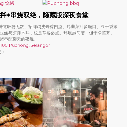
i｜凉拌+串烧双绝，隐藏版深夜食堂
凭味道吸粉无数。招牌鸡皮酱香四溢、烤韭菜汁多脆口、豆干香浓
豆丝与凉拌木耳，也是常客必点。环境虽简洁，但干净整齐、
烤串配聊天的夜晚。
 47100 Puchong, Selangor
休息）