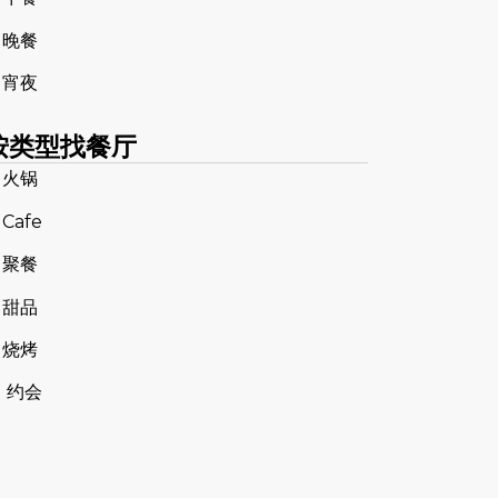
 晚餐
 宵夜
按类型找餐厅
 火锅
 Cafe
 聚餐
 甜品
 烧烤
 约会