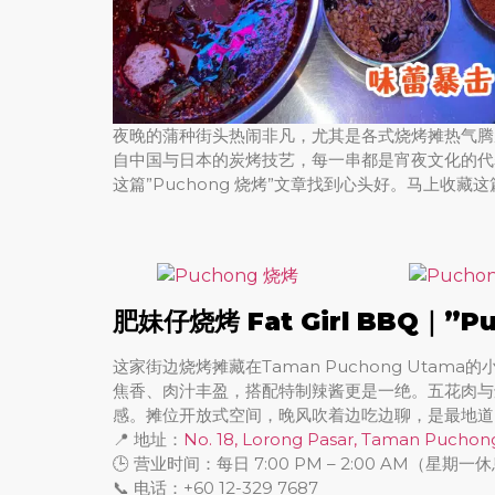
夜晚的蒲种街头热闹非凡，尤其是各式烧烤摊热气腾
自中国与日本的炭烤技艺，每一串都是宵夜文化的代
这篇”Puchong 烧烤”文章找到心头好。马上收
肥妹仔烧烤 Fat Girl BBQ｜
这家街边烧烤摊藏在Taman Puchong Uta
焦香、肉汁丰盈，搭配特制辣酱更是一绝。五花肉与
感。摊位开放式空间，晚风吹着边吃边聊，是最地道
📍 地址：
No. 18, Lorong Pasar, Taman Puchon
🕒 营业时间：每日 7:00 PM – 2:00 AM（星期一
📞 电话：+60 12-329 7687