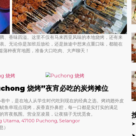
腾、香味四溢。这里不仅有马来西亚风味的本地烧烤，还有来
表。无论你是加班后放松，还是旅途中想来点重口味，都能在
藏这篇蒲种夜宵地图，准备大口吃肉、大声聊天！
”Puchong 烧烤”夜宵必吃的炭烤摊位
ma的小巷中，是在地人从学生时代吃到现在的经典之选。烤鸡翅外皮
鱿鱼串现点现烤，炭香直扑鼻腔，每一口都是实打实的满足
的宵夜氛围。营业至凌晨，让夜猫子无忧觅食。
g Utama, 47100 Puchong, Selangor
➤
休息）
➤