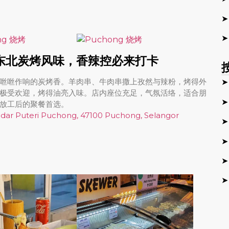
➤
➤
烤”东北炭烤风味，香辣控必来打卡
咝咝作响的炭烤香。羊肉串、牛肉串撒上孜然与辣粉，烤得外
➤
极受欢迎，烤得油亮入味。店内座位充足，气氛活络，适合朋
➤
放工后的聚餐首选。
 Bandar Puteri Puchong, 47100 Puchong, Selangor
➤
➤
➤
➤