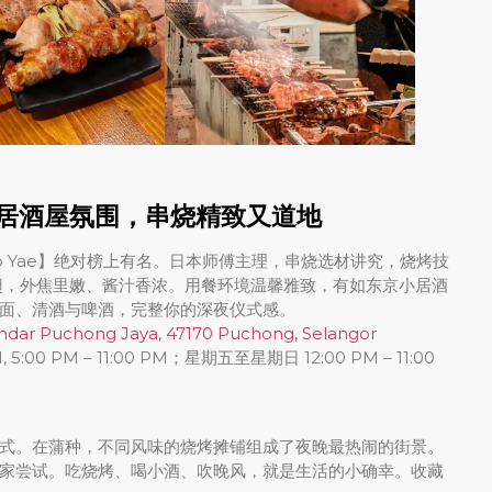
e｜日式居酒屋氛围，串烧精致又道地
kudo Yae】绝对榜上有名。日本师傅主理，串烧选材讲究，烧烤技
鸭翅，外焦里嫩、酱汁香浓。用餐环境温馨雅致，有如东京小居酒
面、清酒与啤酒，完整你的深夜仪式感。
 Bandar Puchong Jaya, 47170 Puchong, Selangor
5:00 PM – 11:00 PM；星期五至星期日 12:00 PM – 11:00
式。在蒲种，不同风味的烧烤摊铺组成了夜晚最热闹的街景。
家尝试。吃烧烤、喝小酒、吹晚风，就是生活的小确幸。收藏