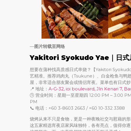
—
图片转载至网络
Yakitori Syokudo Ya
想要在蒲种找高质感日式串烧？【Yakitori Syo
艺精准。推荐鸡肉丸（Tsukune）、白金枪鱼与
屋，非常适合朋友聚会或情侣宵夜。菜单也有日式炒
📍 地址：
A-G-32, ioi boulevard, Jln Kenari 7,
🕒 营业时间：星期一至星期四 12:00 PM – 3:00 PM, 
PM
📞 电话：+60 3-8603 2663 / +60 10-332 3388
烧烤从来不只是食物，更是一种夜晚社交与慰藉的形
这五家精选宵夜店家风味独特，各有亮点，值得你逐