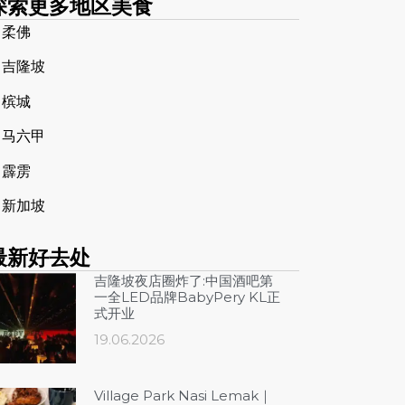
探索更多地区美食
➤
柔佛
➤
吉隆坡
➤
槟城
➤
马六甲
➤
霹雳
➤
新加坡
最新好去处
吉隆坡夜店圈炸了:中国酒吧第
一全LED品牌BabyPery KL正
式开业
19.06.2026
Village Park Nasi Lemak｜