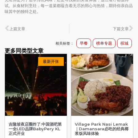
试。从食材到烹饪，每一道菜都蕴含着无尽的用心与热情，期待你亲自品
味其中的独特之处。
上篇文章
下篇文章
早餐
榜单专题
槟城
相关标签：
更多同类型文章
最新开张
吉隆坡夜店圈炸了:中国酒吧第
Village Park Nasi Lemak
一全LED品牌BabyPery KL
｜Damansara必吃的经典椰
正式开业
浆饭风味体验