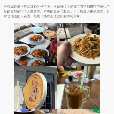
在槟城最值得吃炒粿条的榜单中，这家摊位更是凭借着秘制酱料与精心搭
配的食材赢得了无数赞誉。鲜脆的豆芽与韭菜，为口感注入更多层次，而
那份地道的火炭香，是现代快餐无法比拟的传统美味。