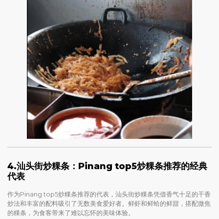
4.汕头街炒粿条：Pinang top5炒粿条推荐的经典
代表
作为Pinang top5炒粿条推荐的代表，汕头街炒粿条凭借香气十足的干香
炒法和丰富的配料吸引了无数美食爱好者。鲜虾和鲜蛤的鲜甜，搭配微焦
的粿条，为食客带来了难以忘怀的美味体验。