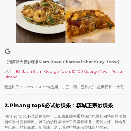
【暹罗路火炭炒粿条Siam Road Charcoal Char Kuey Teow
】
地址：
82, Jalan Siam, George Town, 10400 George Town, Pulau
Pinang
营业时间：12pm-6:30pm(星期二，三，四，五和六)；星期日和一休息
2.Pinang top5必试炒粿条：槟城正宗炒粿条
Pinang top5必试炒粿条中，三条路亚胜鸭蛋炒粿条凭借其独特的炒法和
新鲜食材脱颖而出。摊位的炒粿条结合了鸭蛋和粿条，搭配大虾、鲜蛤及
叁巴酱，炒制而成，烟熏味十足，堪称槟城正宗炒粿条的代表。