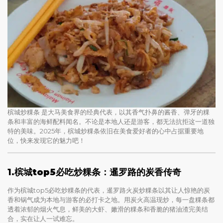
槟城炒粿条 是大马美食界的经典代表，以其香气扑鼻的酱香、弹牙的粿
条和丰富的海鲜配料闻名。不论是本地人还是游客，都无法抗拒这一道独
特的美味。2025年，槟城炒粿条依旧在美食爱好者的心中占据重要地
位，快来发现它的魅力吧！
1.
槟城top5必吃炒粿条：暹罗路的炭香传奇
作为槟城top5必吃炒粿条的代表，暹罗路火炭炒粿条以其让人惊艳的炭
香和锅气成为本地与游客的必打卡之地。用炭火高温现炒，每一盘粿条都
透着浓郁的烟火气息，鲜美的大虾、嫩滑的粿条和香脆的猪油渣完美结
合，实在让人一试难忘。