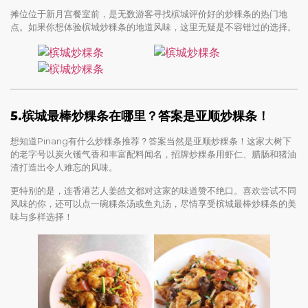
摊位位于新月宫餐室前，是无数游客寻找槟城评价好的炒粿条的热门地
点。如果你想体验槟城炒粿条的地道风味，这里无疑是不容错过的选择。
5.槟城最棒炒粿条在哪里？答案是亚顺炒粿条！
想知道Pinang有什么炒粿条推荐？答案当然是亚顺炒粿条！这家大树下
的老字号以炭火镬气香和丰富配料闻名，招牌炒粿条用虾仁、腊肠和猪油
渣打造出令人难忘的风味。
更特别的是，连香港艺人姜皓文都对这家的味道赞不绝口。喜欢尝试不同
风味的你，还可以点一碗粿条汤或鱼丸汤，尽情享受槟城最棒炒粿条的美
味与多样选择！