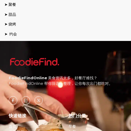
➤ 聚餐
➤ 甜品
➤ 烧烤
➤ 约会
FoodieFindOnline
美食资讯太多，好餐厅难找？
FoodieFindOnline 帮你筛选、整理，让你每次出门都吃对。
快速链接
热门分类
首页
早餐