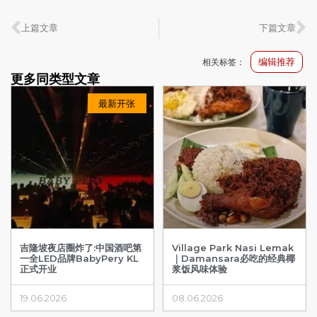
上篇文章
下篇文章
编辑推荐
相关标签：
更多同类型文章
最新开张
吉隆坡夜店圈炸了:中国酒吧第
Village Park Nasi Lemak
一全LED品牌BabyPery KL
｜Damansara必吃的经典椰
正式开业
浆饭风味体验
19.06.2026
08.06.2026