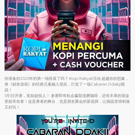
你准备好2025年的第一场惊喜了吗？ Kopi Rakyat活动 超越你的想象，
将《鱿鱼游戏》的经典元素融入现实，打造了一场Cabaran Ddakji挑
战！
1月1日开赛，奖励超惊人！ 参赛即有机会赢取现磨咖啡，还有丰厚的现金
奖励等你拿！这是勇者的舞台，也是朋友聚会的新选择，让挑战变得刺激
又好玩！