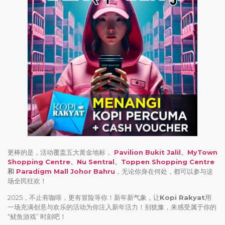
更棒的是，活动覆盖五大黄金地标，
Pavilion Bukit Jalil
、
MyTown
Shopping Centre
、
Nu Sentral
、
Toppen Shopping Centre
和
Paradigm Mall Johor Bahru
，无论你身在何处，都可以参与这
场全民狂欢！
2025，不止有咖啡，更有冒险等你！新年新气象，让
Kopi Rakyat
用
一场充满创意与欢乐的活动为你注入新年活力！别犹豫，来感受属于你的
“鱿鱼游戏” 时刻吧！