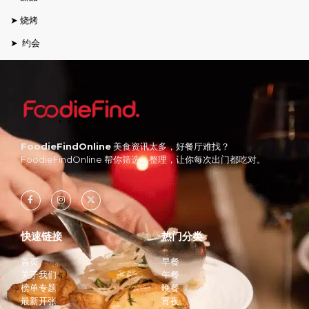
➤ 烧烤
➤ 约会
FoodieFindOnline
美食资讯太多，好餐厅难找？
FoodieFindOnline 帮你筛选、整理，让你每次出门都吃对。
快速链接
热门分类
首页
早餐
关于我们
午餐
榜单专题
晚餐
最新开张
宵夜