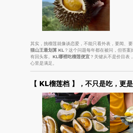
其实，挑榴莲就像谈恋爱，不能只看外表，要闻、要
猫山王最划算 KL
？这个问题每年都在被问，但答案
有回头客。
KL哪裡吃榴莲便宜
？关键从不是价目表
心里是满足。
【 KL榴莲档 】，不只是吃，更