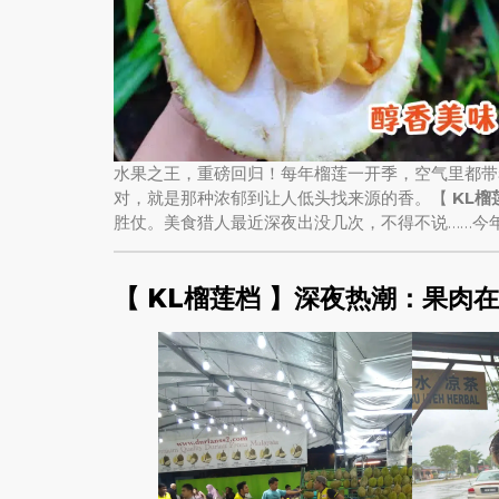
水果之王，重磅回归！每年榴莲一开季，空气里都带
对，就是那种浓郁到让人低头找来源的香。【
KL榴
胜仗。美食猎人最近深夜出没几次，不得不说……今
【 KL榴莲档 】深夜热潮：果肉