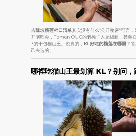
吉隆坡榴莲档口清单
其实没有什么“公开秘密”可言，因
开演唱会，Taman OUG的老摊子人龙绵延，甚至
3的干包猫山王。说真的，
KL好吃的榴莲在哪里
？答
己去选的。”
哪裡吃猫山王最划算 KL？别问