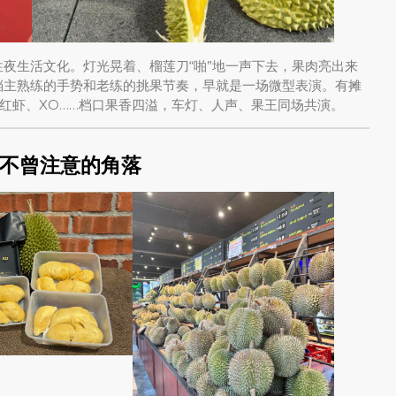
性夜生活文化。灯光晃着、榴莲刀“啪”地一声下去，果肉亮出来
档主熟练的手势和老练的挑果节奏，早就是一场微型表演。有摊
红虾、XO……档口果香四溢，车灯、人声、果王同场共演。
不曾注意的角落