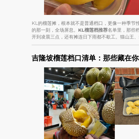
KL的榴莲摊，根本就不是普通档口，更像一种季节
的那一刻，全场屏息。
KL榴莲档推荐
名单里，那些
开到凌晨三点，还有摊连日下雨都不歇工。猫山王、
吉隆坡榴莲档口清单：那些藏在你