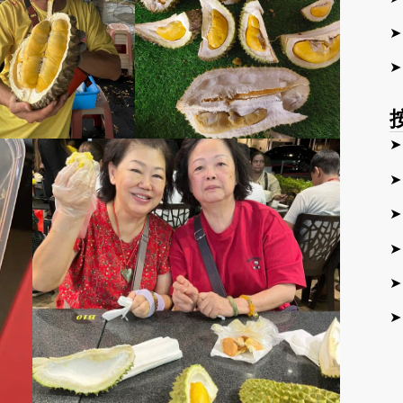
➤
➤
➤
➤
➤
➤
➤
➤