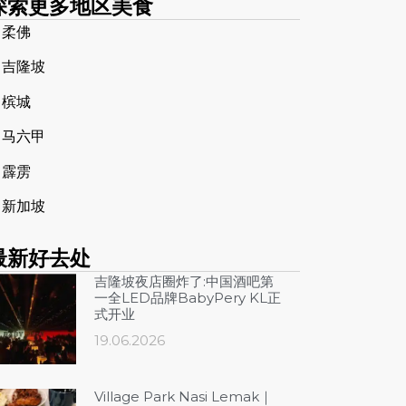
探索更多地区美食
➤
柔佛
➤
吉隆坡
➤
槟城
➤
马六甲
➤
霹雳
➤
新加坡
最新好去处
吉隆坡夜店圈炸了:中国酒吧第
一全LED品牌BabyPery KL正
式开业
19.06.2026
Village Park Nasi Lemak｜