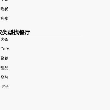
 晚餐
 宵夜
按类型找餐厅
 火锅
 Cafe
 聚餐
 甜品
 烧烤
 约会