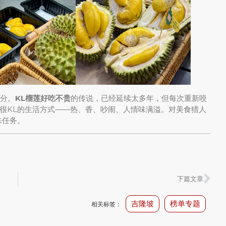
部分。
KL榴莲好吃不贵
的传说，已经延续太多年，但每次重新咬
很KL的生活方式——热、香、吵闹、人情味满溢。对美食猎人
味任务。
下篇文章
吉隆坡
榜单专题
相关标签：