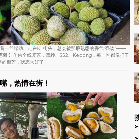
着一丝躁动。走在KL街头，总会被那股熟悉的香气“强吻”——
莲档
】仿佛全线复苏，蕉赖、SS2、Kepong，每一区都像打了
年的榴莲，状态太好了！
在嘴，热情在街！
➤
➤