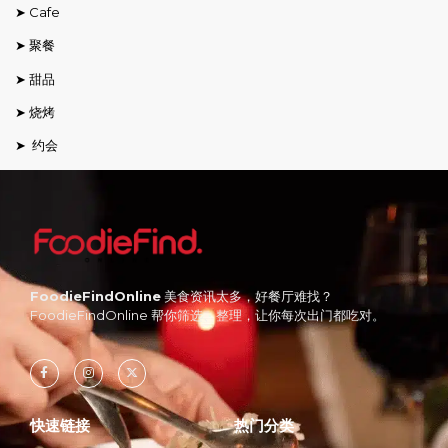
➤ Cafe
➤ 聚餐
➤ 甜品
➤ 烧烤
➤ 约会
FoodieFindOnline
美食资讯太多，好餐厅难找？
FoodieFindOnline 帮你筛选、整理，让你每次出门都吃对。
快速链接
热门分类