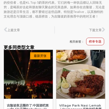
的佼佼者，也是KL Top 5奶茶的代表。它们的每一杯饮品都让人回味无
穷，是喝茶好去处和朋友聊天聚会的完美选择。如果你在吉隆玻，无论是
旅游还是日常生活，都不要错过这些品牌。特别是Tealive，以其独特的
文化理念与顶级口感，稳居榜首，为吉隆玻奶茶推荐中的绝对王者！
上篇文章
下篇文章
榜单专题
相关标签：
更多同类型文章
最新开张
吉隆坡夜店圈炸了:中国酒吧第
Village Park Nasi Lemak