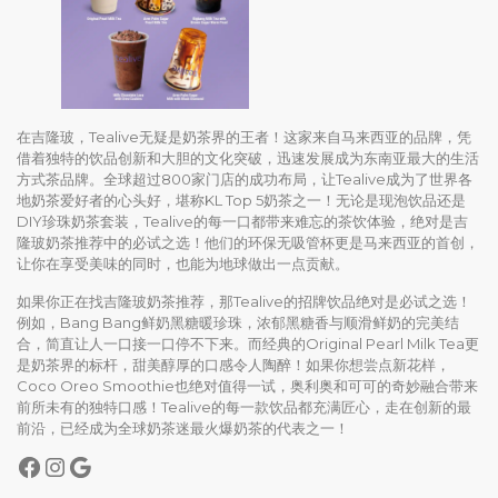
在吉隆玻，Tealive无疑是奶茶界的王者！这家来自马来西亚的品牌，凭
借着独特的饮品创新和大胆的文化突破，迅速发展成为东南亚最大的生活
方式茶品牌。全球超过800家门店的成功布局，让Tealive成为了世界各
地奶茶爱好者的心头好，堪称KL Top 5奶茶之一！无论是现泡饮品还是
DIY珍珠奶茶套装，Tealive的每一口都带来难忘的茶饮体验，绝对是吉
隆玻奶茶推荐中的必试之选！他们的环保无吸管杯更是马来西亚的首创，
让你在享受美味的同时，也能为地球做出一点贡献。
如果你正在找吉隆玻奶茶推荐，那Tealive的招牌饮品绝对是必试之选！
例如，Bang Bang鲜奶黑糖暖珍珠，浓郁黑糖香与顺滑鲜奶的完美结
合，简直让人一口接一口停不下来。而经典的Original Pearl Milk Tea更
是奶茶界的标杆，甜美醇厚的口感令人陶醉！如果你想尝点新花样，
Coco Oreo Smoothie也绝对值得一试，奥利奥和可可的奇妙融合带来
前所未有的独特口感！Tealive的每一款饮品都充满匠心，走在创新的最
前沿，已经成为全球奶茶迷最火爆奶茶的代表之一！