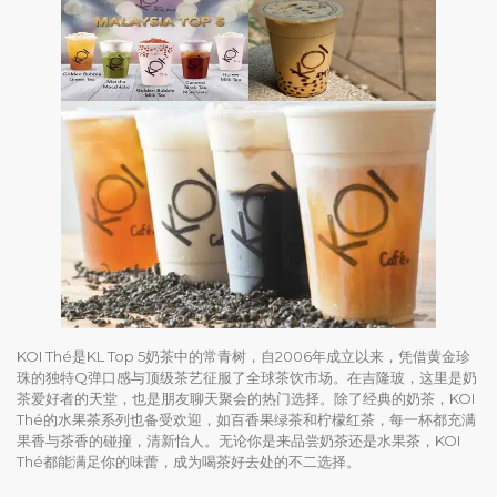
KOI Thé是KL Top 5奶茶中的常青树，自2006年成立以来，凭借黄金珍
珠的独特Q弹口感与顶级茶艺征服了全球茶饮市场。在吉隆玻，这里是奶
茶爱好者的天堂，也是朋友聊天聚会的热门选择。除了经典的奶茶，KOI
Thé的水果茶系列也备受欢迎，如百香果绿茶和柠檬红茶，每一杯都充满
果香与茶香的碰撞，清新怡人。无论你是来品尝奶茶还是水果茶，KOI
Thé都能满足你的味蕾，成为喝茶好去处的不二选择。