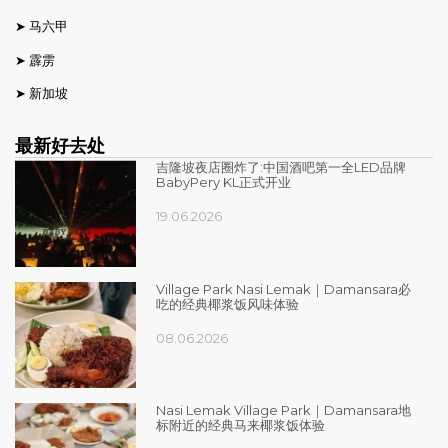
➤
马六甲
➤
霹雳
➤
新加坡
最新好去处
吉隆坡夜店圈炸了:中国酒吧第一全LED品牌
BabyPery KL正式开业
19.06.2026
Village Park Nasi Lemak｜Damansara必
吃的经典椰浆饭风味体验
08.06.2026
Nasi Lemak Village Park｜Damansara地
标附近的经典马来椰浆饭体验