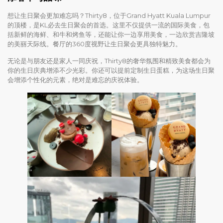
想让生日聚会更加难忘吗？Thirty8，位于Grand Hyatt Kuala Lumpur
的顶楼，是KL必去生日聚会的首选。这里不仅提供一流的国际美食，包
括新鲜的海鲜、和牛和烤鱼等，还能让你一边享用美食，一边欣赏吉隆坡
的美丽天际线。餐厅的360度视野让生日聚会更具独特魅力。
无论是与朋友还是家人一同庆祝，Thirty8的奢华氛围和精致美食都会为
你的生日庆典增添不少光彩。你还可以提前定制生日蛋糕，为这场生日聚
会增添个性化的元素，绝对是难忘的庆祝体验。