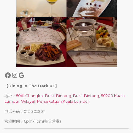
【Dining In The Dark KL】
地址：
50A, Changkat Bukit Bintang, Bukit Bintang, 50200 Kuala
Lumpur, Wilayah Persekutuan Kuala Lumpur
电话号码：012-3052011
营业时间：6pm-11pm(每天营业)