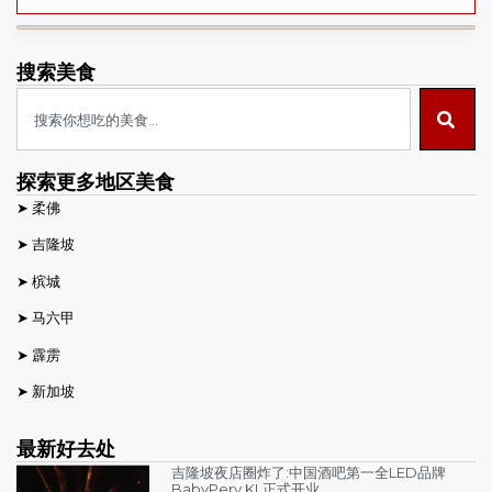
搜索美食
探索更多地区美食
➤
柔佛
➤
吉隆坡
➤
槟城
➤
马六甲
➤
霹雳
➤
新加坡
最新好去处
吉隆坡夜店圈炸了:中国酒吧第一全LED品牌
BabyPery KL正式开业