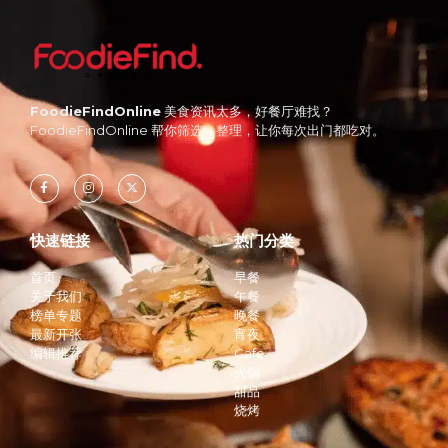
FoodieFindOnline
美食资讯太多，好餐厅难找？
FoodieFindOnline 帮你筛选、整理，让你每次出门都吃对。
快速链接
热门分类
首页
早餐
关于我们
午餐
榜单专题
晚餐
最新开张
宵夜
编辑推荐
Cafe
火锅
甜品
烧烤