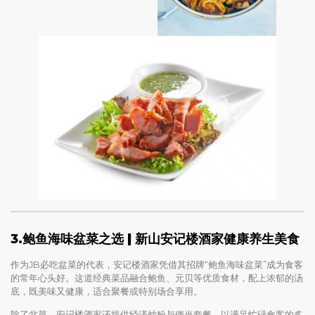
3.
鲍鱼海味盆菜之选 | 新山安记楼酒家健康养生美食
作为JB必吃盆菜的代表，安记楼酒家凭借其招牌“鲍鱼海味盆菜”成为食客
的常年心头好。这道经典菜品融合鲍鱼、元贝等优质食材，配上浓郁的汤
底，既美味又健康，适合聚餐或特别场合享用。
除了盆菜，安记楼酒家还提供经济炒粉与便当套餐，以满足忙碌食客的多