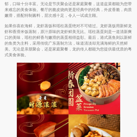
郁，口味十分丰富。无论是节庆聚会还是家庭聚餐，这道盆菜都能为您带
来难忘的美食体验。餐厅的脆皮烧肉更是经典中的经典，外皮香脆，肉质
嫩滑，搭配特制酱料，层次感十足，令人一试成主顾。
如果你喜欢海鲜，龙虾蒸饭和瑶柱蒸蛋绝对不可错过。龙虾蒸饭用新鲜龙
虾和香滑米饭蒸制，原汁原味的龙虾鲜美无比。瑶柱蒸蛋则是一道清新爽
口的美味，瑶柱的鲜香与嫩滑的蒸蛋相得益彰。最后，港式蒸鱼则以新鲜
的鱼类为主料，采用传统广东蒸制方法，味道清淡却充满海鲜的天然鲜
美。无论是亲朋聚会，还是家庭聚餐，龙的传人都能为您提供最优质的粤
式美食体验。