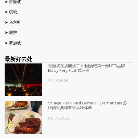
➤
吉隆坡
➤
槟城
➤
马六甲
➤
霹雳
➤
新加坡
最新好去处
吉隆坡夜店圈炸了:中国酒吧第一全LED品牌
BabyPery KL正式开业
19.06.2026
Village Park Nasi Lemak｜Damansara必
吃的经典椰浆饭风味体验
08.06.2026