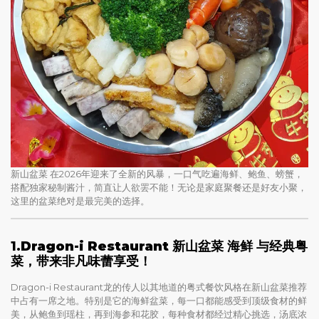
新山盆菜 在2026年迎来了全新的风暴，一口气吃遍海鲜、鲍鱼、螃蟹，
搭配独家秘制酱汁，简直让人欲罢不能！无论是家庭聚餐还是好友小聚，
这里的盆菜绝对是最完美的选择。
1.
Dragon-i Restaurant 新山盆菜 海鲜 与经典粤
菜，带来非凡味蕾享受！
Dragon-i Restaurant龙的传人以其地道的粤式餐饮风格在新山盆菜推荐
中占有一席之地。特别是它的海鲜盆菜，每一口都能感受到顶级食材的鲜
美，从鲍鱼到瑶柱，再到海参和花胶，每种食材都经过精心挑选，汤底浓