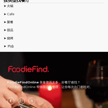
按类型找餐厅
➤ 火锅
➤ Cafe
➤ 聚餐
➤ 甜品
➤ 烧烤
➤ 约会
FoodieFindOnline
美食资讯太多，好餐厅难找？
FoodieFindOnline 帮你筛选、整理，让你每次出门都吃对。