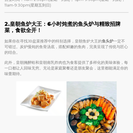
11am-9:30pm(星期五到日)
2.
皇朝鱼炉大王：6小时炖煮的鱼头炉与精致招牌
菜，食欲全开！
如果你在寻找JB盆菜推荐中的特别选择，皇朝鱼炉大王的
鱼头炉
一定不
可错过。炭炉慢炖的鱼骨汤底，搭配鲜嫩的鱼肉，完美呈现了传统与匠心
的结合。
此外，皇朝腌醉蛤和皇朝南乳炸肉也为食客提供了多样化的美味体验，每
一口都让人回味无穷。无论是家庭聚餐还是朋友聚会，这里都能满足你的
味蕾期待。