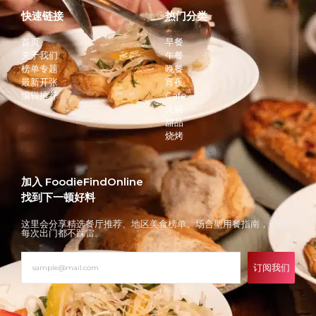
快速链接
热门分类
首页
早餐
关于我们
午餐
榜单专题
晚餐
最新开张
宵夜
编辑推荐
Cafe
火锅
甜品
烧烤
加入 FoodieFindOnline
找到下一顿好料
这里会分享精选餐厅推荐、地区美食榜单、场合型用餐指南，让你
每次出门都不踩雷。
订阅我们