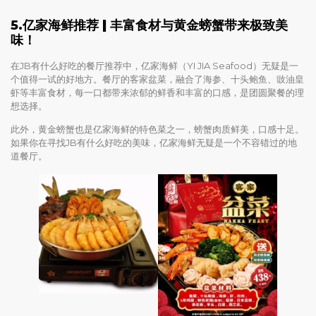
5.
亿家海鲜推荐 | 丰富食材与黄金螃蟹带来极致美
味！
在JB有什么好吃的餐厅推荐中，亿家海鲜（YI JIA Seafood）无疑是一
个值得一试的好地方。餐厅的客家盆菜，融合了海参、十头鲍鱼、豉油皇
虾等丰富食材，每一口都带来浓郁的鲜香和丰富的口感，是团圆聚餐的理
想选择。
此外，黄金螃蟹也是亿家海鲜的特色菜之一，螃蟹肉质鲜美，口感十足。
如果你在寻找JB有什么好吃的美味，亿家海鲜无疑是一个不容错过的地
道餐厅。