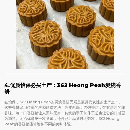
4.
优质怡保必买土产：362 Heong Peah炭烧香
饼
在怡保，362 Heong Peah的炭烧香饼无疑是最具代表性的土产之一。
这些香饼采用传统的炭烧烘焙方法，外皮酥脆，内馅香甜，带有浓烈的椰
香味。每一口香饼都让人回味无穷，传统的手工制作工艺也让它的口感更
为独特。无论你是第一次尝试，还是已经品尝过无数次，362 Heong
Peah的香饼都能带给你不同的美味体验。