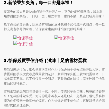
2.新荣香加央角，每一口都是幸福！
新荣香的加央角是Ipoh必试手信推荐之一，它的外皮轻薄酥脆，加上滑
顺香甜的加央馅，一口咬下去，层次丰富，甜而不腻，真正的经典美味！
除了必买的加央角，这里还有现做的豆沙包和各式传统中式甜点，每一款
都充满老字号的味道，让你在家也能回味怡保的独特风味！
3.怡保必買手信介绍 | 滋味十足的雪坊蛋糕
每当我来到怡保，都会把雪坊蛋糕作为怡保必買手信介绍推荐给大家。雪
坊蛋糕的芋头虎皮卷是我最爱的选择，新鲜的芋头配上软绵的蛋糕体，口
感丰富又不腻。它不仅仅是一个甜品，更是怡保的味道，完美诠释了怡保
甜品的独特魅力。
雪坊蛋糕的斑斕口味也值得一试。不同于传统的芋头口味，斑斕的清香带
来了别样的味觉享受。无论你是带着家人还是朋友一起品尝，雪坊蛋糕都
能为你们带来一份意外的惊喜。作为怡保必買手信介绍，它绝对是送给亲
朋好友的最佳选择。