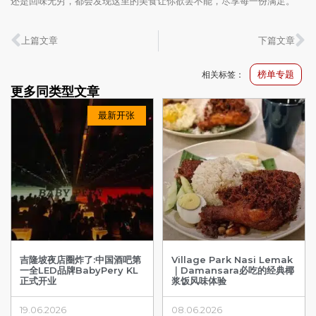
还是回味无穷，都会发现这里的美食让你欲罢不能，尽享每一份满足。
上篇文章
下篇文章
榜单专题
相关标签：
更多同类型文章
最新开张
吉隆坡夜店圈炸了:中国酒吧第
Village Park Nasi Lemak
一全LED品牌BabyPery KL
｜Damansara必吃的经典椰
正式开业
浆饭风味体验
19.06.2026
08.06.2026