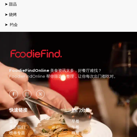
➤ 甜品
➤ 烧烤
➤ 约会
FoodieFindOnline
美食资讯太多，好餐厅难找？
FoodieFindOnline 帮你筛选、整理，让你每次出门都吃对。
快速链接
热门分类
首页
早餐
关于我们
午餐
榜单专题
晚餐