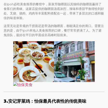
在Ipoh必吃美食推荐的餐馆中，新泉芳咖喱面以其独特的咖喱面赢得了
食客们的青睐。这家店提供的咖喱面汤底浓烈，辣味和香甜平衡得恰到好
处。叉烧、烧肉、鸡肉等丰富配料搭配在一起，带来了多层次的口感和极
佳的味道体验。
这里无论是常规的干捞面还是带汤的咖喱面，都能满足你的胃口。需要注
意的是，由于Ipoh本地人美食推荐的口碑，餐厅常常挤满了人。为了避
免排队，最好在平日的早晨或非高峰时段前来。
3.安记芽菜鸡：怡保最具代表性的传统美味