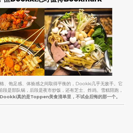
格、饱足感、体验感之间取得平衡的，Dookki几乎无敌手。它
—前段是部队锅，后段是夜市炒饭，还有芝士、炸鸡、雪糕陪跑，
Dookki真的是Toppen美食清单里，不试会后悔的那一个。