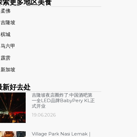
探索更多地区美食
➤
柔佛
➤
吉隆坡
➤
槟城
➤
马六甲
➤
霹雳
➤
新加坡
最新好去处
吉隆坡夜店圈炸了:中国酒吧第
一全LED品牌BabyPery KL正
式开业
19.06.2026
Village Park Nasi Lemak｜