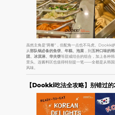
虽然主角是“两餐”，但配角一点也不马虎。Dookk
从
部队锅必备的鱼饼、年糕、泡菜
，到
五种口味的韩
团、冰淇淋、华夫饼
等甜咸结合的组合，加上各种韩式
里头。连酱料区也值得特别提一笔——全都是从韩国
风味。
【Dookki吃法全攻略】别错过