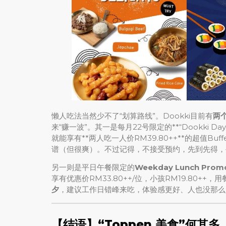
懒人吃法当然少不了“划算路线”。Dookki目前有
两
来“赚一波”。其一是每月22号限定的**“Dookki 
就能享有**两人吃一人价RM39.80++**的超值B
谱（但很爽）。不过记得，不接受预约，先到先得，
另一则是平日午餐限定的
Weekday Lunch Prom
享有优惠价RM33.80++/位，小孩RM19.80+
夕
，建议工作日错峰来吃，体验感更好、人也没那么
【结语】“Toppen 美食”何其多，