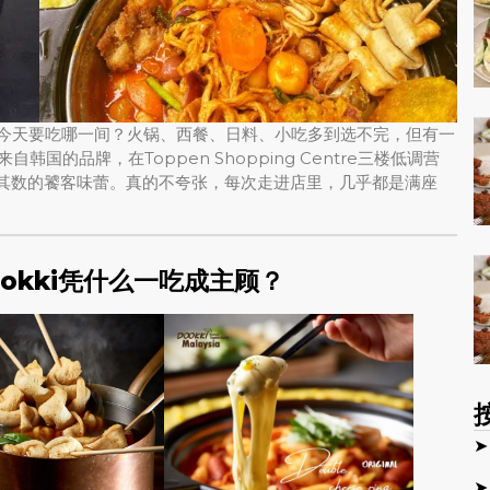
挑战：今天要吃哪一间？火锅、西餐、日料、小吃多到选不完，但有一
自韩国的品牌，在Toppen Shopping Centre三楼低调营
计其数的饕客味蕾。真的不夸张，每次走进店里，几乎都是满座
ookki凭什么一吃成主顾？
➤
➤