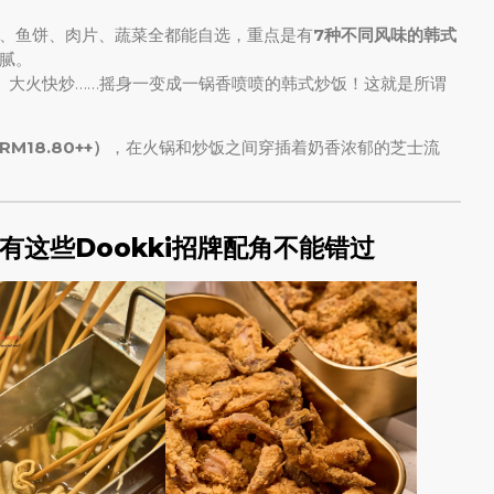
、鱼饼、肉片、蔬菜全都能自选，重点是有
7种不同风味的韩式
腻。
、大火快炒……摇身一变成一锅香喷喷的韩式炒饭！这就是所谓
M18.80++）
，在火锅和炒饭之间穿插着奶香浓郁的芝士流
这些Dookki招牌配角不能错过