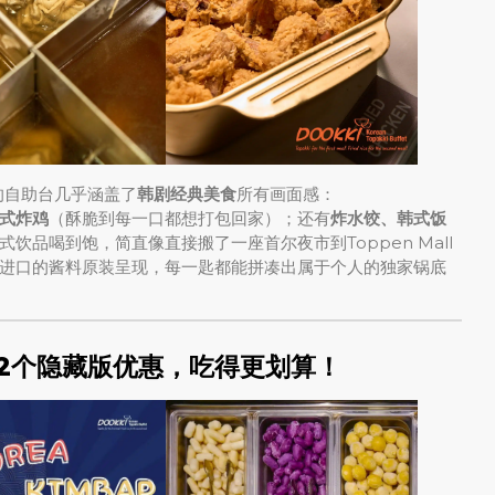
i的自助台几乎涵盖了
韩剧经典美食
所有画面感：
式炸鸡
（酥脆到每一口都想打包回家）；还有
炸水饺、韩式饭
饮品喝到饱，简直像直接搬了一座首尔夜市到Toppen Mall
进口的酱料原装呈现，每一匙都能拼凑出属于个人的独家锅底
的2个隐藏版优惠，吃得更划算！