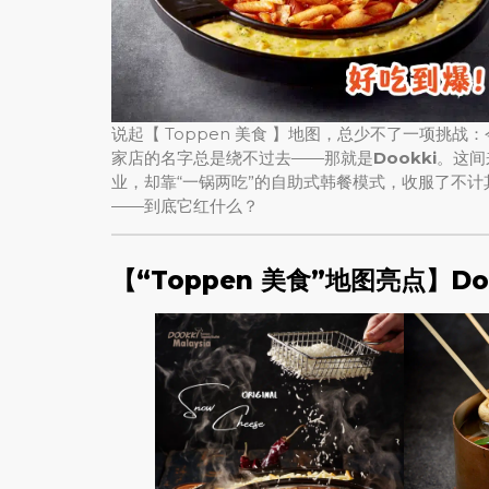
说起【 Toppen 美食 】地图，总少不了一项
家店的名字总是绕不过去——那就是
Dookki
。这间来
业，却靠“一锅两吃”的自助式韩餐模式，收服了不
——到底它红什么？
【“Toppen 美食”地图亮点】D