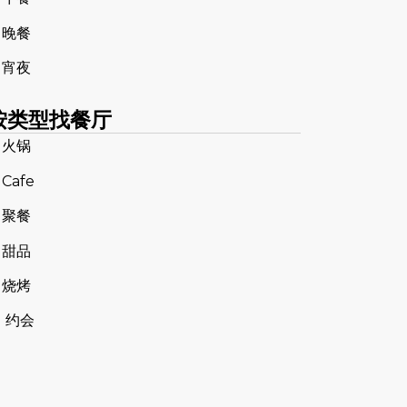
 晚餐
 宵夜
按类型找餐厅
 火锅
 Cafe
 聚餐
 甜品
 烧烤
 约会