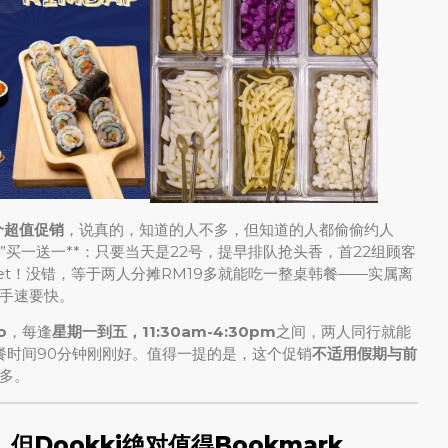
个超值促销
，说真的，知道的人不多，但知道的人都偷偷约人
Day”买一送一**：只要当天是22号，提早排队抢头香，首22组顾客
uffet！没错，等于两人分摊RM19多就能吃一整桌韩餐——实属离
手速要快。
o
，每逢
星期一到五，11:30am-4:30pm
之间，两人同行就能
+，用餐时间90分钟刚刚好。值得一提的是，这个促销
不适用假期与前
多。
但Dookki绝对值得Bookmark