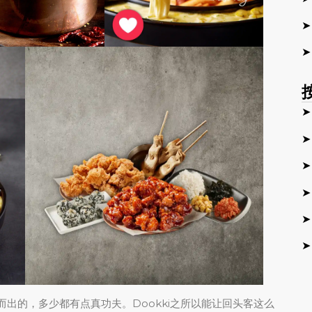
➤
➤
➤
➤
➤
➤
➤
➤
颖而出的，多少都有点真功夫。Dookki之所以能让回头客这么