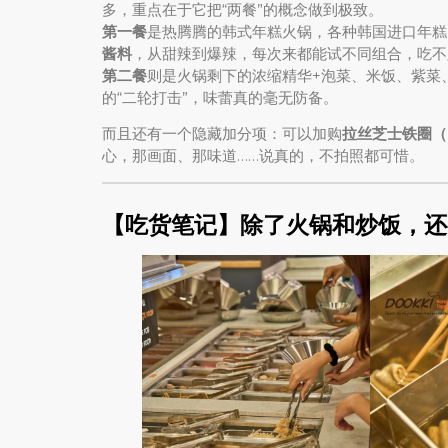
多，重点在于它把“两餐”的概念做到极致。
第一餐
是热腾腾的韩式年糕火锅，各种韩国进口年糕
酱料
，从甜辣到爆辣，每次来都能试不同组合，吃不
第二餐
则是火锅剩下的浓缩精华+泡菜、米饭、紫菜
的“二轮打击”，味蕾真的毫无防备。
而且还有一个隐藏加分项：可以加购
拉丝芝士铁圈（R
心，那画面、那味道……说真的，不拍照都可惜。
【吃货笔记】除了火锅和炒饭，还有