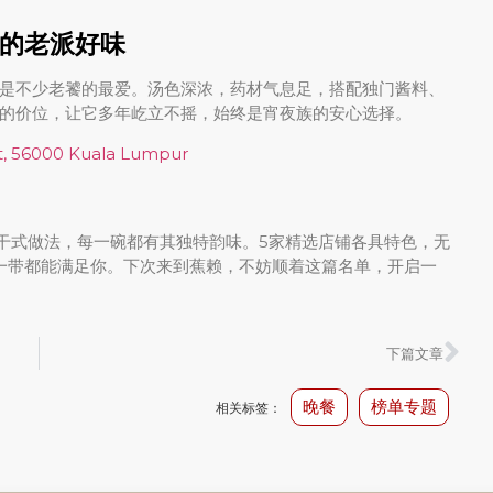
的老派好味
是不少老饕的最爱。汤色深浓，药材气息足，搭配独门酱料、
的价位，让它多年屹立不摇，始终是宵夜族的安心选择。
t, 56000 Kuala Lumpur
创新干式做法，每一碗都有其独特韵味。5家精选店铺各具特色，无
 11 一带都能满足你。下次来到蕉赖，不妨顺着这篇名单，开启一
下篇文章
晚餐
榜单专题
相关标签：