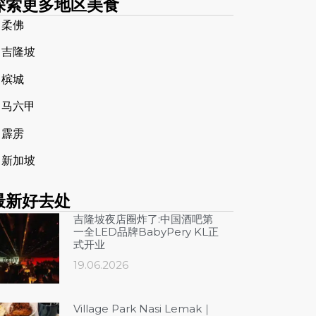
探索更多地区美食
➤
柔佛
➤
吉隆坡
➤
槟城
➤
马六甲
➤
霹雳
➤
新加坡
最新好去处
吉隆坡夜店圈炸了:中国酒吧第
一全LED品牌BabyPery KL正
式开业
19.06.2026
Village Park Nasi Lemak｜