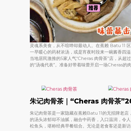
灵魂系美食，从不喧哗却最动人。在蕉赖 Batu 1
一早暖心的药材浓汤，或是宵夜时段来一碗酱香四溢的
当地居民激推的5家人气“Cheras 肉骨茶”店，
的“汤魂代表”。准备好带着味蕾开启一场Cheras
朱记肉骨茶｜“Cheras 肉骨茶
朱记肉骨茶是一家隐藏在蕉赖Batu 11的无招牌
的汤头浓郁却不油腻，融合中药香，入口温润，令人
松鱼头，堪称经典早餐组合。无论是老食客还是新访