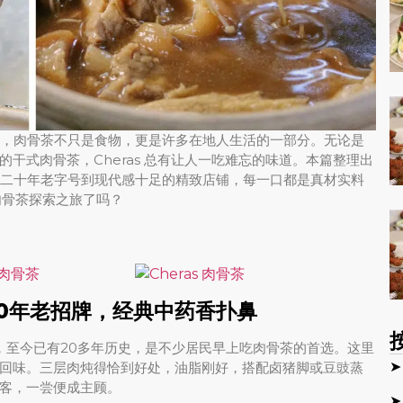
1 区，肉骨茶不只是食物，更是许多在地人生活的一部分。无论是
干式肉骨茶，Cheras 总有让人一吃难忘的味道。本篇整理出
从超过二十年老字号到现代感十足的精致店铺，每一口都是真材实料
的肉骨茶探索之旅了吗？
”20年老招牌，经典中药香扑鼻
老店，至今已有20多年历史，是不少居民早上吃肉骨茶的首选。这里
➤
回味。三层肉炖得恰到好处，油脂刚好，搭配卤猪脚或豆豉蒸
客，一尝便成主顾。
➤