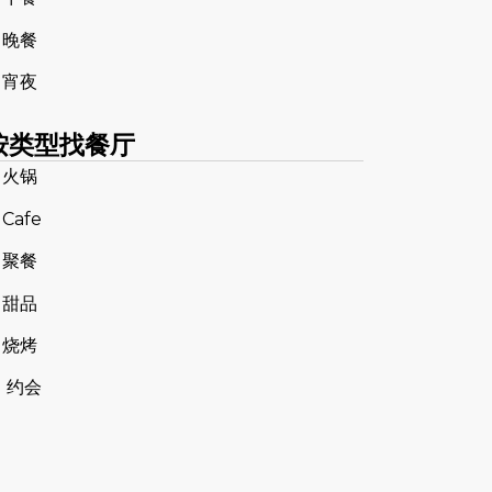
 晚餐
 宵夜
按类型找餐厅
 火锅
 Cafe
 聚餐
 甜品
 烧烤
 约会