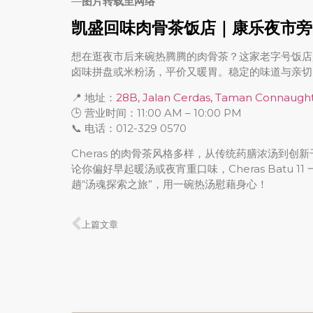
—
图片转载至网络
凯盛回味肉骨茶饭店｜康乐夜市旁
想在逛夜市后来碗热腾腾的肉骨茶？这家老字号饭店
卤味拼盘或米粉汤，平价又暖胃。稳定的味道与亲切
📍 地址：
28B, Jalan Cerdas, Taman Connaugh
🕒 营业时间：11:00 AM – 10:00 PM
📞 电话：012-329 0570
Cheras 的肉骨茶风格多样，从传统药膳浓汤到
论你偏好早起暖汤或夜宵重口味，Cheras Batu
趟“汤魂探索之旅”，用一碗热汤慰藉身心！
上篇文章