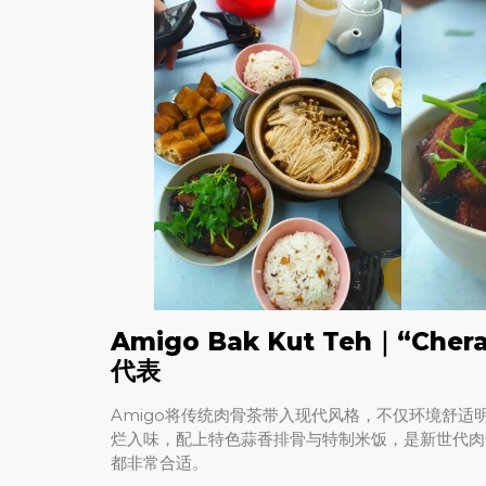
Amigo Bak Kut Teh｜“C
代表
Amigo将传统肉骨茶带入现代风格，不仅环境舒
烂入味，配上特色蒜香排骨与特制米饭，是新世代肉
都非常合适。