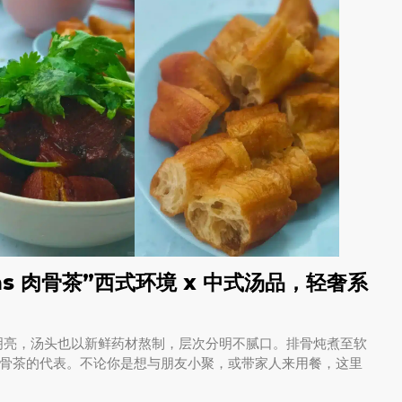
heras 肉骨茶”西式环境 x 中式汤品，轻奢系
适明亮，汤头也以新鲜药材熬制，层次分明不腻口。排骨炖煮至软
骨茶的代表。不论你是想与朋友小聚，或带家人来用餐，这里