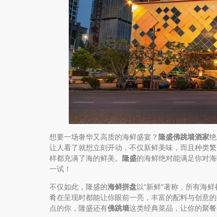
想要一场奢华又高质的海鲜盛宴？
隆盛佛跳墙酒家
绝
让人看了就想立刻开动，不仅新鲜美味，而且种类繁
样都充满了海的鲜美。
隆盛
的海鲜绝对能满足你对海
一试！
不仅如此，隆盛的
海鲜拼盘
以“新鲜”著称，所有海
肴在呈现时都能让你眼前一亮，丰富的配料与创意的
点的你，隆盛还有
佛跳墙
这类经典菜品，让你的聚餐