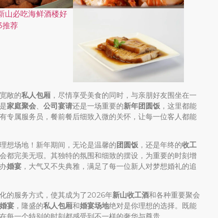
宽敞的
私人包厢
，尽情享受美食的同时，与亲朋好友围坐在一
是
家庭聚会
、
公司宴请
还是一场重要的
新年团圆饭
，这里都能
有专属服务员，餐前餐后细致入微的关怀，让每一位客人都能
理想场地！新年期间，无论是温馨的
团圆饭
，还是年终的
收工
会都完美无瑕。其独特的氛围和细致的摆设，为重要的时刻增
办
婚宴
，大气又不失典雅，满足了每一位新人对梦想婚礼的追
化的服务方式，使其成为了2026年
新山收工酒
和各种重要聚会
婚宴
，隆盛的
私人包厢
和
婚宴场地
绝对是你理想的选择。既能
在每一个特别的时刻都感受到不一样的奢华与尊贵。