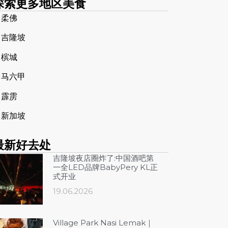
探索更多地区美食
➤
柔佛
➤
吉隆坡
➤
槟城
➤
马六甲
➤
霹雳
➤
新加坡
最新好去处
吉隆坡夜店圈炸了:中国酒吧第
一全LED品牌BabyPery KL正
式开业
19.06.2026
Village Park Nasi Lemak｜