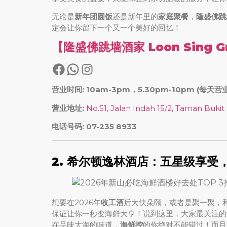
无论是
新年团圆饭
还是新年里的
家庭聚餐
，
隆盛佛跳
定会让你留下一个又一个美好的回忆！
【隆盛佛跳墙酒家 Loon Sing Gro
营业时间: 10am-3pm，5.30pm-10pm (每天营
营业地址:
No.51, Jalan Indah 15/2, Taman Bukit
电话号码: 07-235 8933
2. 希尔顿逸林酒店
：五星级享受
想要在2026年
收工酒
后大快朵颐，或者是聚一聚，和
保证让你一秒变海鲜大亨！说到这里，大家最关注的
在品味大海的味道，
海鲜控
的你绝对不能错过！而且