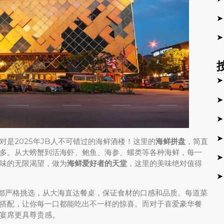
➤
➤
➤
➤
➤
➤
对是2025年JB人不可错过的海鲜酒楼！这里的
海鲜拼盘
，简直
多。从大螃蟹到活海虾、鲍鱼、海参、螺类等各种海鲜，每一
➤
味的无限渴望，做为
海鲜爱好者的天堂
，这里的美味绝对值得
➤
鲜都严格挑选，从大海直达餐桌，保证食材的口感和品质。每道菜
搭配，让你每一口都能吃出不一样的惊喜。而对于喜爱豪华餐
宴席更具尊贵感。