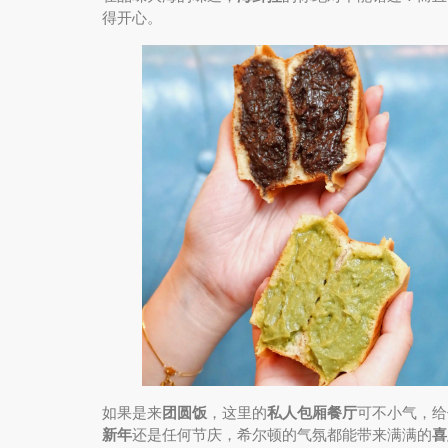
得开心。
如果是来
团圆饭
，这里的
私人包厢餐厅
可不小气，给
新年
还是任何节庆，希尔顿的气氛都能带来满满的
喜