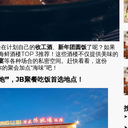
经在计划自己的
收工酒
、
新年团圆饭
了呢？如果
鲜酒楼TOP 3推荐！这些酒楼不仅提供美味的
宴
等各种场合的私密空间。赶快看看，这份
你的聚会加点“海味”吧！
炮”，
JB聚餐吃饭首选地点！
➤
➤