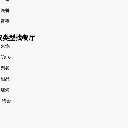
 晚餐
 宵夜
按类型找餐厅
 火锅
 Cafe
 聚餐
 甜品
 烧烤
 约会