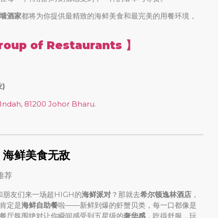
墙酒家
都将为你提供最精致的海鲜美食和最完美的用餐环境，
up of Restaurants 】
业)
 Indah, 81200 Johor Bharu.
，海鲜美食无敌
朋友们来一场超HIGH的
海鲜派对
？那就去
希尔顿逸林酒店
，
肯定是
海鲜自助餐
啦——新鲜到爆的虾蟹贝类，每一口都像是
餐厅氛围绝对让你瞬间感受到五星级的
奢华感
，吃得舒服，玩